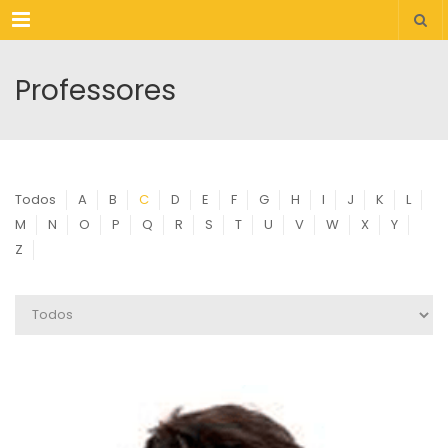
Menu
Professores
Todos
A
B
C
D
E
F
G
H
I
J
K
L
M
N
O
P
Q
R
S
T
U
V
W
X
Y
Z