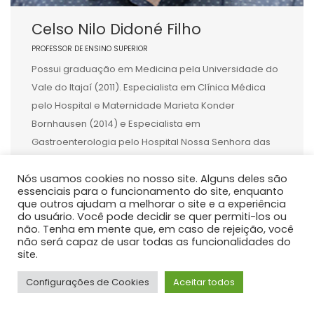
Celso Nilo Didoné Filho
PROFESSOR DE ENSINO SUPERIOR
Possui graduação em Medicina pela Universidade do
Vale do Itajaí (2011). Especialista em Clínica Médica
pelo Hospital e Maternidade Marieta Konder
Bornhausen (2014) e Especialista em
Gastroenterologia pelo Hospital Nossa Senhora das
Graças (2018). Membro da Sociedade Brasileira de
Nós usamos cookies no nosso site. Alguns deles são
Hepatologia desde 2018. Mestre e Doutor em Medicina
essenciais para o funcionamento do site, enquanto
Interna pelo Hospital de Clínicas da Universidade
que outros ajudam a melhorar o site e a experiência
Federal […]
do usuário. Você pode decidir se quer permiti-los ou
não. Tenha em mente que, em caso de rejeição, você
não será capaz de usar todas as funcionalidades do
site.
Configurações de Cookies
Aceitar todos