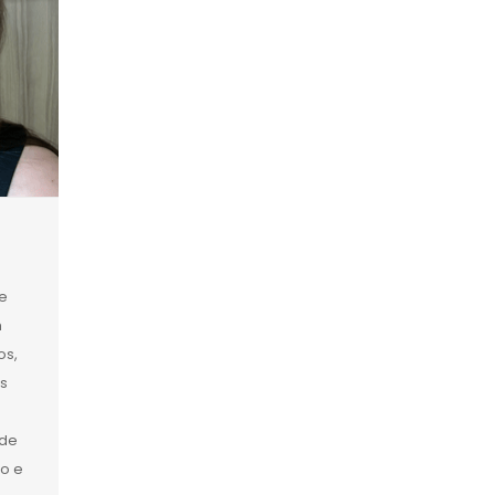
e
m
os,
s
ade
ro e