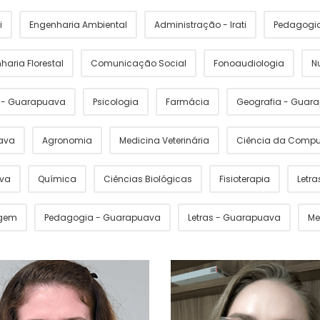
i
Engenharia Ambiental
Administração - Irati
Pedagogia 
haria Florestal
Comunicação Social
Fonoaudiologia
N
s - Guarapuava
Psicologia
Farmácia
Geografia - Guar
ava
Agronomia
Medicina Veterinária
Ciência da Comp
ava
Química
Ciências Biológicas
Fisioterapia
Letras
gem
Pedagogia - Guarapuava
Letras - Guarapuava
Me