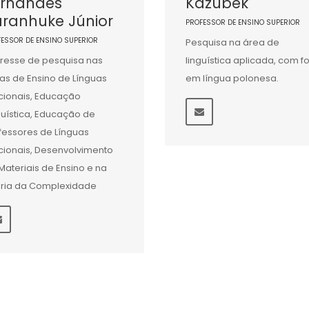
ernandes
Kazubek
ranhuke Júnior
PROFESSOR DE ENSINO SUPERIOR
FESSOR DE ENSINO SUPERIOR
Pesquisa na área de
eresse de pesquisa nas
linguística aplicada, com f
as de Ensino de Línguas
em língua polonesa.
cionais, Educação
guística, Educação de
fessores de Línguas
cionais, Desenvolvimento
Materiais de Ensino e na
ria da Complexidade