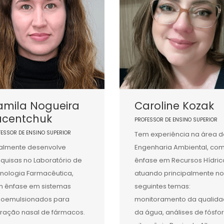
amila Nogueira
Caroline Kozak
acentchuk
PROFESSOR DE ENSINO SUPERIOR
FESSOR DE ENSINO SUPERIOR
Tem experiência na área d
almente desenvolve
Engenharia Ambiental, co
quisas no Laboratório de
ênfase em Recursos Hídric
nologia Farmacêutica,
atuando principalmente no
 ênfase em sistemas
seguintes temas:
oemulsionados para
monitoramento da qualid
eração nasal de fármacos.
da água, análises de fósfo