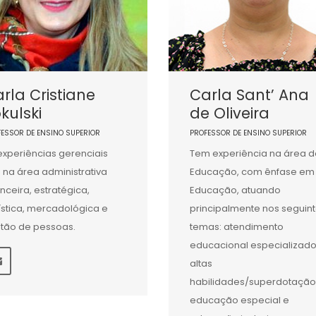
rla Cristiane
Carla Sant’ Ana
kulski
de Oliveira
FESSOR DE ENSINO SUPERIOR
PROFESSOR DE ENSINO SUPERIOR
experiências gerenciais
Tem experiência na área d
 na área administrativa
Educação, com ênfase em
anceira, estratégica,
Educação, atuando
ística, mercadológica e
principalmente nos seguin
tão de pessoas.
temas: atendimento
educacional especializado
altas
habilidades/superdotação
educação especial e