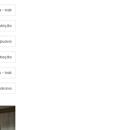
- Irati
utrição
apuava
utação
 - Irati
dicina