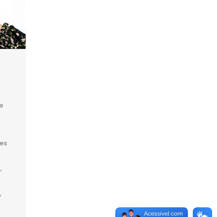
e
tes
,
,