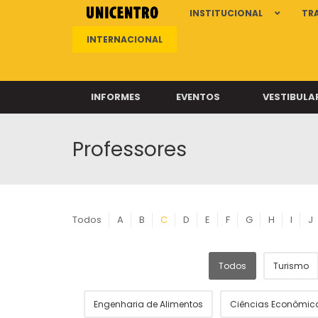
INSTITUCIONAL
TR
INTERNACIONAL
INFORMES
EVENTOS
VESTIBULA
Professores
Clíni
Clíni
Clíni
Clíni
Todos
A
B
C
D
E
F
G
H
I
J
Todos
Turismo
Câ
Engenharia de Alimentos
Ciências Econômic