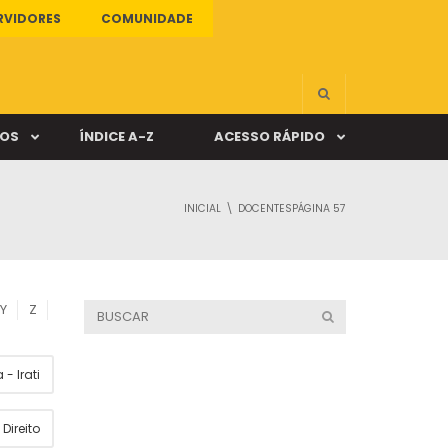
RVIDORES
COMUNIDADE
ÇOS
ÍNDICE A-Z
ACESSO RÁPIDO
INICIAL
DOCENTES
PÁGINA 57
s
ALUNO ONLINE
ia
DOCENTE ONLINE
Y
Z
mas
- Irati
Câmpus Santa Cruz
Direito