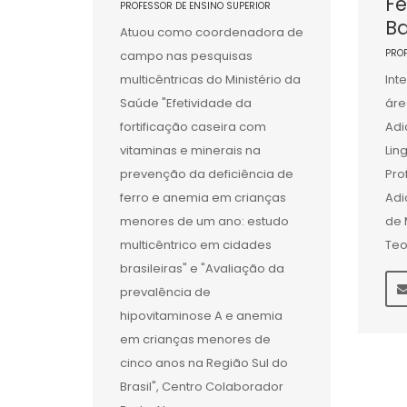
F
PROFESSOR DE ENSINO SUPERIOR
Ba
Atuou como coordenadora de
PRO
campo nas pesquisas
multicêntricas do Ministério da
Int
Saúde "Efetividade da
áre
fortificação caseira com
Adi
vitaminas e minerais na
Lin
prevenção da deficiência de
Pro
ferro e anemia em crianças
Adi
menores de um ano: estudo
de 
multicêntrico em cidades
Teo
brasileiras" e "Avaliação da
prevalência de
hipovitaminose A e anemia
em crianças menores de
cinco anos na Região Sul do
Brasil", Centro Colaborador