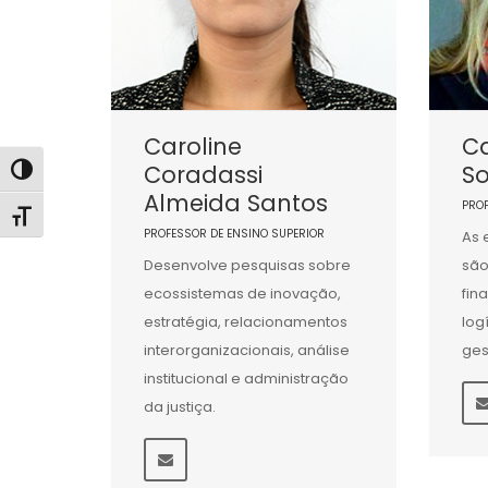
Caroline
Ca
Coradassi
So
Alternar alto contraste
Almeida Santos
PRO
Alternar tamanho da fonte
PROFESSOR DE ENSINO SUPERIOR
As 
Desenvolve pesquisas sobre
são
ecossistemas de inovação,
fin
estratégia, relacionamentos
log
interorganizacionais, análise
ges
institucional e administração
da justiça.