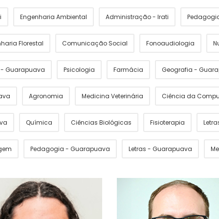
i
Engenharia Ambiental
Administração - Irati
Pedagogia 
haria Florestal
Comunicação Social
Fonoaudiologia
N
s - Guarapuava
Psicologia
Farmácia
Geografia - Guar
ava
Agronomia
Medicina Veterinária
Ciência da Comp
ava
Química
Ciências Biológicas
Fisioterapia
Letras
gem
Pedagogia - Guarapuava
Letras - Guarapuava
Me