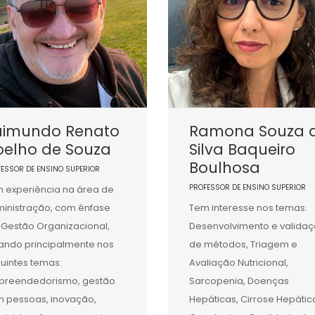
aimundo Renato
Ramona Souza 
oelho de Souza
Silva Baqueiro
Boulhosa
FESSOR DE ENSINO SUPERIOR
PROFESSOR DE ENSINO SUPERIOR
 experiência na área de
inistração, com ênfase
Tem interesse nos temas:
Gestão Organizacional,
Desenvolvimento e valida
ando principalmente nos
de métodos, Triagem e
uintes temas:
Avaliação Nutricional,
reendedorismo, gestão
Sarcopenia, Doenças
 pessoas, inovação,
Hepáticas, Cirrose Hepátic