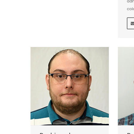
adm
col