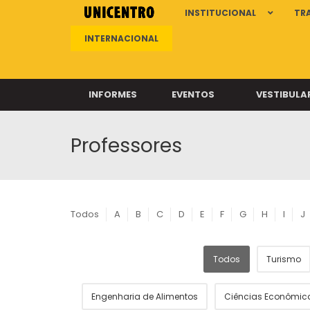
INSTITUCIONAL
TR
INTERNACIONAL
INFORMES
EVENTOS
VESTIBULA
Professores
Clíni
Clíni
Clíni
Clíni
Todos
A
B
C
D
E
F
G
H
I
J
Todos
Turismo
Câ
Engenharia de Alimentos
Ciências Econômic