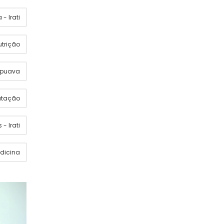
- Irati
utrição
apuava
utação
 - Irati
dicina