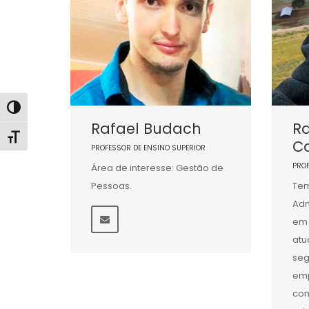
Alternar alto contraste
Rafael Budach
R
Alternar tamanho da fonte
C
PROFESSOR DE ENSINO SUPERIOR
PRO
Área de interesse: Gestão de
Pessoas.
Tem
Adm
em 
atu
seg
emp
com