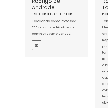
Rodrigo de
Ro
Andrade
To
PROFESSOR DE ENSINO SUPERIOR
PRO
Experiência como Professor
Tem
PSS nos cursos técnicos de
Med
administração e vendas.
ênf
Rep
pri
tem
fis
e b
rep
esp
da 
ovi
tec
ult