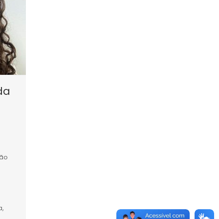
da
ção
a,