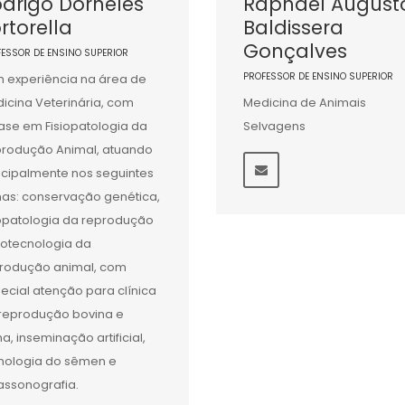
drigo Dorneles
Raphael August
rtorella
Baldissera
Gonçalves
FESSOR DE ENSINO SUPERIOR
PROFESSOR DE ENSINO SUPERIOR
 experiência na área de
icina Veterinária, com
Medicina de Animais
ase em Fisiopatologia da
Selvagens
rodução Animal, atuando
ncipalmente nos seguintes
as: conservação genética,
iopatologia da reprodução
iotecnologia da
rodução animal, com
ecial atenção para clínica
reprodução bovina e
na, inseminação artificial,
nologia do sêmen e
rassonografia.