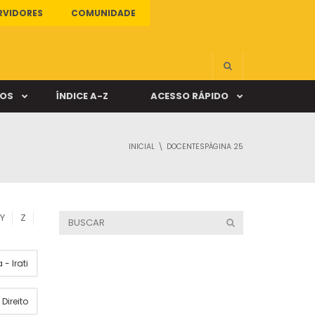
RVIDORES
COMUNIDADE
ÇOS
ÍNDICE A-Z
ACESSO RÁPIDO
INICIAL
DOCENTES
PÁGINA 25
s
ALUNO ONLINE
ia
DOCENTE ONLINE
Y
Z
mas
- Irati
Câmpus Santa Cruz
Direito