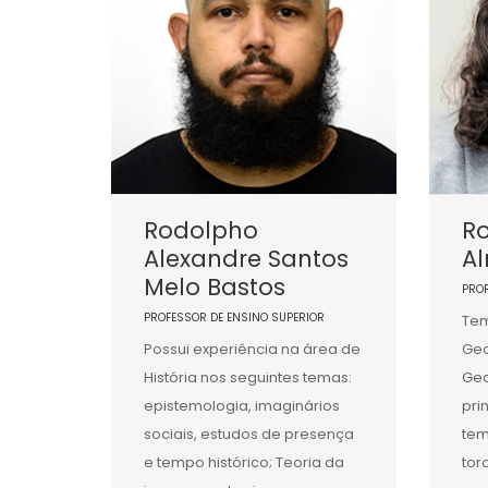
Rodolpho
Ro
Alexandre Santos
A
Melo Bastos
PRO
PROFESSOR DE ENSINO SUPERIOR
Tem
Possui experiência na área de
Geo
História nos seguintes temas:
Geo
epistemologia, imaginários
pri
sociais, estudos de presença
tem
e tempo histórico; Teoria da
tor