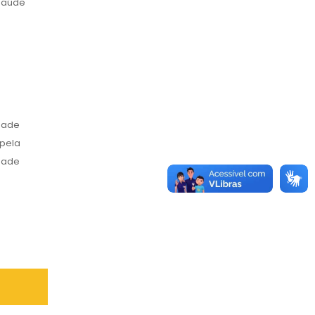
 Saúde
idade
 pela
dade