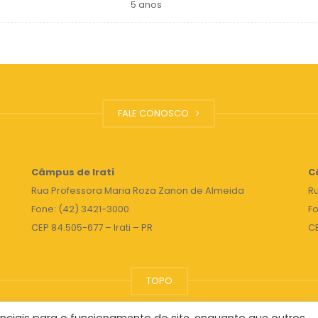
5 anos
FALE CONOSCO
Câmpus de Irati
C
Rua Professora Maria Roza Zanon de Almeida
Ru
Fone: (42) 3421-3000
Fo
CEP 84.505-677 – Irati – PR
C
TOPO