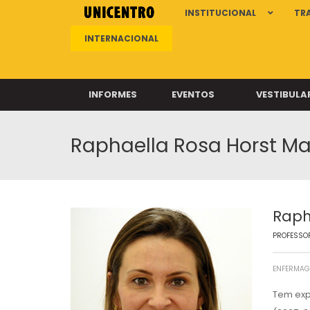
INSTITUCIONAL
TR
INTERNACIONAL
INFORMES
EVENTOS
VESTIBULA
Raphaella Rosa Horst M
Clíni
Clíni
Clíni
Clíni
Raph
PROFESSOR
Câ
ENFERMA
Tem exp