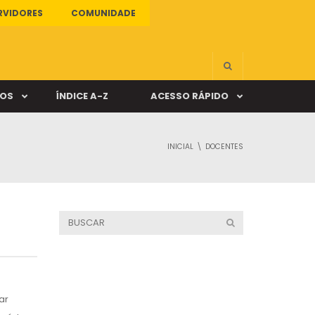
RVIDORES
COMUNIDADE
ÇOS
ÍNDICE A-Z
ACESSO RÁPIDO
INICIAL
DOCENTES
s
ALUNO ONLINE
ia
DOCENTE ONLINE
mas
Câmpus Santa Cruz
ar