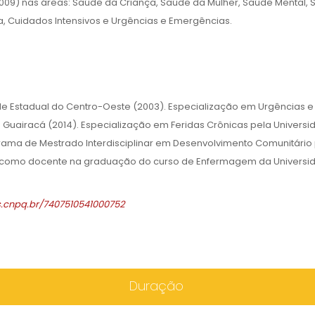
009) nas áreas: Saúde da Criança, Saúde da Mulher, Saúde Mental,
a, Cuidados Intensivos e Urgências e Emergências.
 Estadual do Centro-Oeste (2003). Especialização em Urgências e
 Guairacá (2014). Especialização em Feridas Crônicas pela Univers
rama de Mestrado Interdisciplinar em Desenvolvimento Comunitário
ua como docente na graduação do curso de Enfermagem da Universi
es.cnpq.br/7407510541000752
Duração