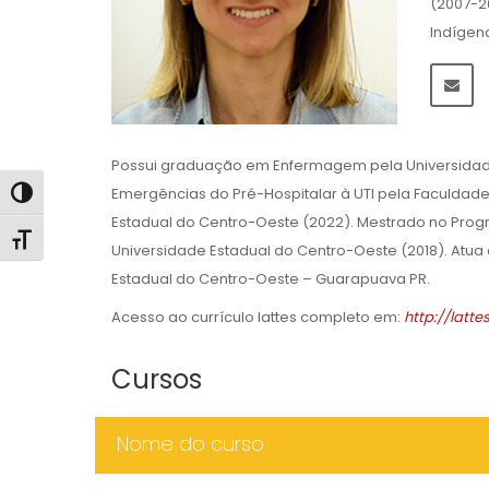
(2007-2
Indígen
Possui graduação em Enfermagem pela Universidade
Emergências do Pré-Hospitalar à UTI pela Faculdade
Alternar alto contraste
Estadual do Centro-Oeste (2022). Mestrado no Prog
Alternar tamanho da fonte
Universidade Estadual do Centro-Oeste (2018). At
Estadual do Centro-Oeste – Guarapuava PR.
Acesso ao currículo lattes completo em:
http://latt
Cursos
Nome do curso