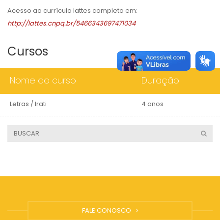
Acesso ao currículo lattes completo em:
http://lattes.cnpq.br/5466343697471034
Cursos
Nome do curso
Duração
Letras / Irati
4 anos
FALE CONOSCO