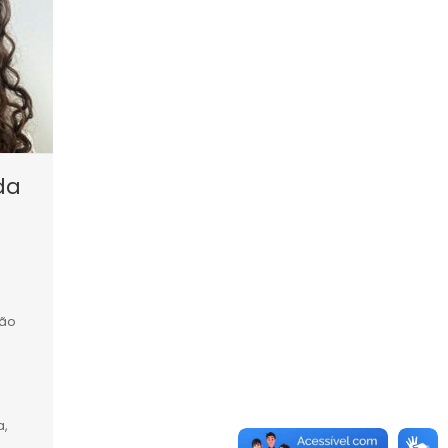
da
ção
a,