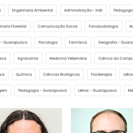
i
Engenharia Ambiental
Administração - Irati
Pedagogia 
haria Florestal
Comunicação Social
Fonoaudiologia
N
s - Guarapuava
Psicologia
Farmácia
Geografia - Guar
ava
Agronomia
Medicina Veterinária
Ciência da Comp
ava
Química
Ciências Biológicas
Fisioterapia
Letras
gem
Pedagogia - Guarapuava
Letras - Guarapuava
Me