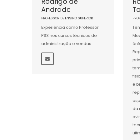
Rodrigo de
Ro
Andrade
To
PROFESSOR DE ENSINO SUPERIOR
PRO
Experiência como Professor
Tem
PSS nos cursos técnicos de
Med
administração e vendas.
ênf
Rep
pri
tem
fis
e b
rep
esp
da 
ovi
tec
ult