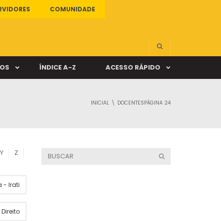
RVIDORES
COMUNIDADE
ÇOS
ÍNDICE A-Z
ACESSO RÁPIDO
INICIAL
DOCENTES
PÁGINA 24
s
ALUNO ONLINE
ia
DOCENTE ONLINE
Y
Z
mas
- Irati
Câmpus Santa Cruz
Direito