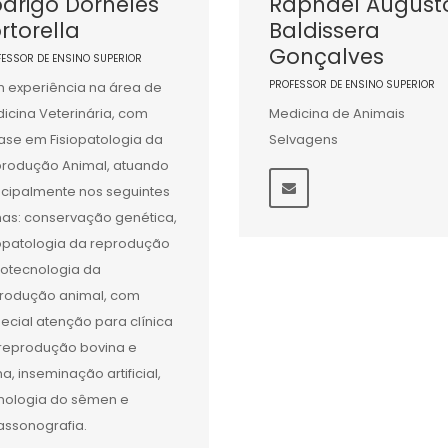
drigo Dorneles
Raphael August
rtorella
Baldissera
Gonçalves
FESSOR DE ENSINO SUPERIOR
PROFESSOR DE ENSINO SUPERIOR
 experiência na área de
icina Veterinária, com
Medicina de Animais
ase em Fisiopatologia da
Selvagens
rodução Animal, atuando
ncipalmente nos seguintes
as: conservação genética,
iopatologia da reprodução
iotecnologia da
rodução animal, com
ecial atenção para clínica
reprodução bovina e
na, inseminação artificial,
nologia do sêmen e
rassonografia.