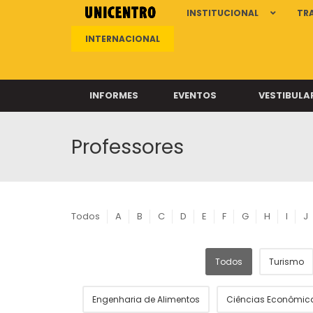
INSTITUCIONAL
TR
INTERNACIONAL
INFORMES
EVENTOS
VESTIBULA
Professores
Clíni
Clíni
Clíni
Clíni
Todos
A
B
C
D
E
F
G
H
I
J
Todos
Turismo
Câ
Engenharia de Alimentos
Ciências Econômic