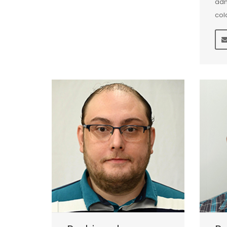
adm
col