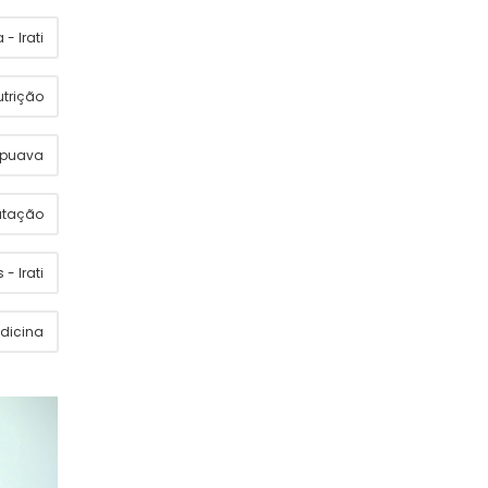
- Irati
utrição
apuava
utação
 - Irati
dicina