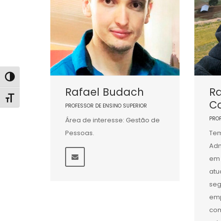
Alternar alto contraste
Rafael Budach
R
Alternar tamanho da fonte
C
PROFESSOR DE ENSINO SUPERIOR
PRO
Área de interesse: Gestão de
Pessoas.
Tem
Adm
em 
atu
seg
emp
com