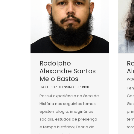
Rodolpho
Ro
Alexandre Santos
A
Melo Bastos
PRO
PROFESSOR DE ENSINO SUPERIOR
Tem
Possui experiência na área de
Geo
História nos seguintes temas:
Geo
epistemologia, imaginários
pri
sociais, estudos de presença
tem
e tempo histórico; Teoria da
tor