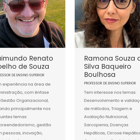
aimundo Renato
Ramona Souza 
oelho de Souza
Silva Baqueiro
Boulhosa
FESSOR DE ENSINO SUPERIOR
PROFESSOR DE ENSINO SUPERIOR
 experiência na área de
inistração, com ênfase
Tem interesse nos temas:
Gestão Organizacional,
Desenvolvimento e valida
ando principalmente nos
de métodos, Triagem e
uintes temas:
Avaliação Nutricional,
reendedorismo, gestão
Sarcopenia, Doenças
 pessoas, inovação,
Hepáticas, Cirrose Hepátic