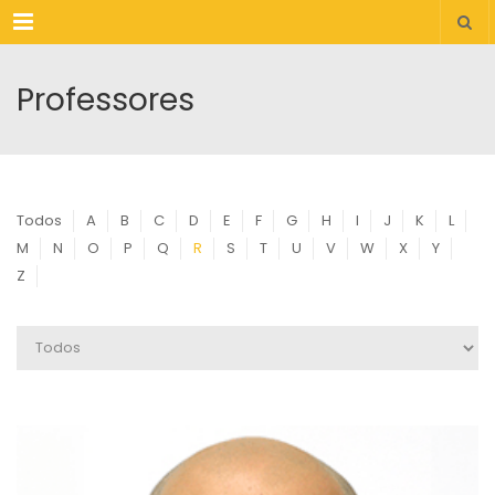
Menu
Professores
Todos
A
B
C
D
E
F
G
H
I
J
K
L
M
N
O
P
Q
R
S
T
U
V
W
X
Y
Z