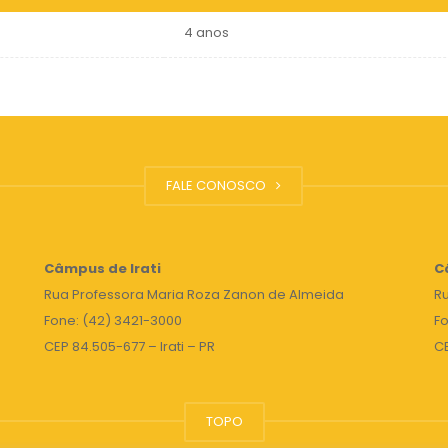
4 anos
FALE CONOSCO
Câmpus de Irati
C
Rua Professora Maria Roza Zanon de Almeida
Ru
Fone: (42) 3421-3000
Fo
CEP 84.505-677 – Irati – PR
C
TOPO