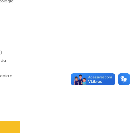
cologia
).
 da
o-
rapia e