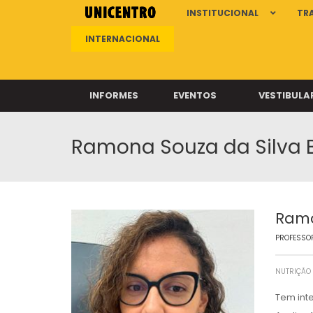
INSTITUCIONAL
TR
INTERNACIONAL
INFORMES
EVENTOS
VESTIBULA
Ramona Souza da Silva 
Clíni
Clíni
Clíni
Clíni
Ramo
PROFESSOR
Câ
NUTRIÇÃO
Tem int