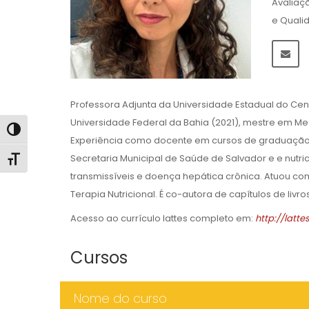
Avaliaç
e Quali
Professora Adjunta da Universidade Estadual do Cen
Universidade Federal da Bahia (2021), mestre em Me
Alternar alto contraste
Experiência como docente em cursos de graduação em
Secretaria Municipal de Saúde de Salvador e e nutr
Alternar tamanho da fonte
transmissíveis e doença hepática crônica. Atuou co
Terapia Nutricional. É co-autora de capítulos de livro
Acesso ao currículo lattes completo em:
http://latt
Cursos
Nome do curso