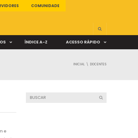
RVIDORES
COMUNIDADE
ÇOS
ÍNDICE A-Z
ACESSO RÁPIDO
INICIAL
DOCENTES
s
ALUNO ONLINE
ia
DOCENTE ONLINE
mas
Câmpus Santa Cruz
em e