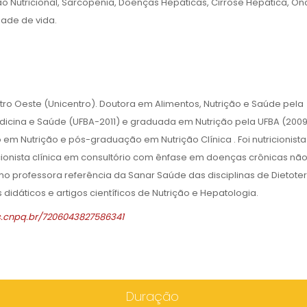
ão Nutricional, Sarcopenia, Doenças Hepáticas, Cirrose Hepática, On
dade de vida.
tro Oeste (Unicentro). Doutora em Alimentos, Nutrição e Saúde pela
dicina e Saúde (UFBA-2011) e graduada em Nutrição pela UFBA (2009
 Nutrição e pós-graduação em Nutrição Clínica . Foi nutricionista
icionista clínica em consultório com ênfase em doenças crônicas nã
mo professora referência da Sanar Saúde das disciplinas de Dietote
s didáticos e artigos científicos de Nutrição e Hepatologia.
es.cnpq.br/7206043827586341
Duração