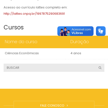
Acesso ao currículo lattes completo em:
http://lattes.cnpq.br/1997875290683691
Cursos
Nome do curso
Duração
Ciências Econômicas
4 anos
FALE CONOSCO