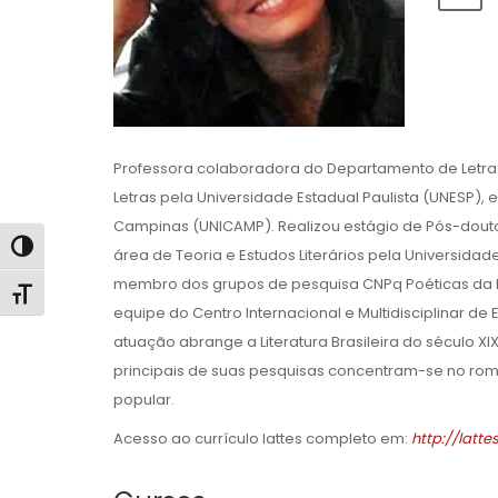
Professora colaboradora do Departamento de Letra
Letras pela Universidade Estadual Paulista (UNESP), e
Campinas (UNICAMP). Realizou estágio de Pós-dout
Alternar alto contraste
área de Teoria e Estudos Literários pela Universid
membro dos grupos de pesquisa CNPq Poéticas da N
Alternar tamanho da fonte
equipe do Centro Internacional e Multidisciplinar de
atuação abrange a Literatura Brasileira do século X
principais de suas pesquisas concentram-se no roman
popular.
Acesso ao currículo lattes completo em:
http://latt