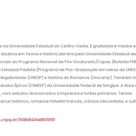
s na Universidade Estadual do Centro-Oeste. É graduada e mestre 
 doutora em Teoria e História Literária pela Universidade Estadual de
orado do Programa Nacional de Pós-Doutorado/Capes (Bolsista PN
ade Estadual Paulista (Programa de Pós-Graduação em Letras da UNES
egatividade (UNESP) e História do Romance (Unicamp). Também in
 Estudos Épicos (CIMEEP) da Universidade Federal de Sergipe. A área
IX, com estudos direcionados à imprensa e fontes primárias. Temas
ce histórico, romance folhetim francês, crônica oitocentista, e cul
es.cnpq.br/9086842448609161