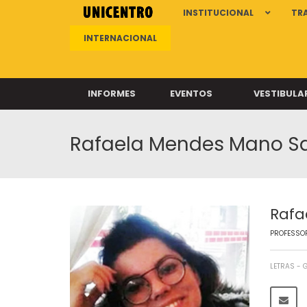
INSTITUCIONAL
TR
INTERNACIONAL
INFORMES
EVENTOS
VESTIBULA
Rafaela Mendes Mano S
Clíni
Clíni
Clíni
Clíni
Rafa
PROFESSOR
Câ
LETRAS -