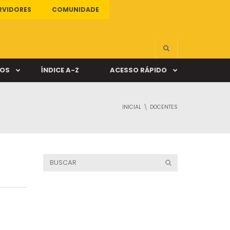
RVIDORES
COMUNIDADE
ÇOS
ÍNDICE A-Z
ACESSO RÁPIDO
INICIAL
DOCENTES
s
ALUNO ONLINE
ia
DOCENTE ONLINE
mas
Câmpus Santa Cruz