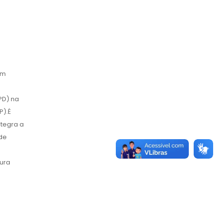
em
PD) na
P).É
tegra a
 de
tura