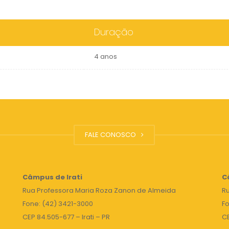
Duração
4 anos
FALE CONOSCO
Câmpus de Irati
C
Rua Professora Maria Roza Zanon de Almeida
Ru
Fone: (42) 3421-3000
Fo
CEP 84.505-677 – Irati – PR
C