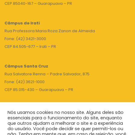
CEP 85040-167 – Guarapuava – PR
Câmpus de Irati
Rua Professora Maria Roza Zanon de Almeida
Fone: (42) 3421-3000
CEP 84.505-677 – Irati – PR
Câmpus Santa Cruz
Rua Salvatore Renna – Padre Salvador, 875
Fone: (42) 3621-1000
CEP 85.015-430 – Guarapuava – PR
Nós usamos cookies no nosso site. Alguns deles são
TOPO
essenciais para o funcionamento do site, enquanto
que outros ajudam a melhorar o site e a experiência
do usuário. Você pode decidir se quer permiti-los ou
não. Tenha em mente que, em caso de rejeição, você
Unicentro
|
Governo do Paraná
|
Seti
|
Agenda do Reitor