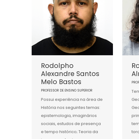
Rodolpho
Ro
Alexandre Santos
A
Melo Bastos
PRO
PROFESSOR DE ENSINO SUPERIOR
Tem
Possui experiência na área de
Geo
História nos seguintes temas:
Geo
epistemologia, imaginários
pri
sociais, estudos de presença
tem
e tempo histórico; Teoria da
tor