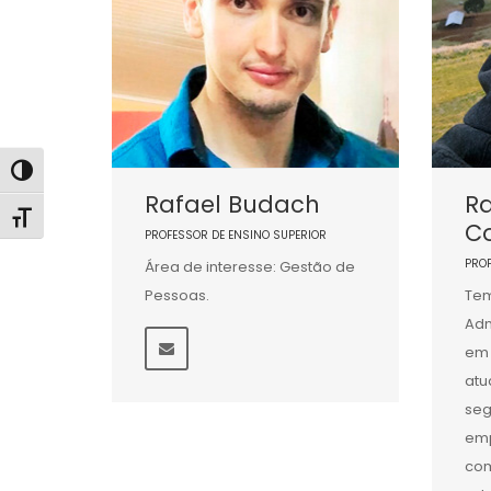
Alternar alto contraste
Rafael Budach
R
Alternar tamanho da fonte
C
PROFESSOR DE ENSINO SUPERIOR
PRO
Área de interesse: Gestão de
Pessoas.
Tem
Adm
em 
atu
seg
emp
com