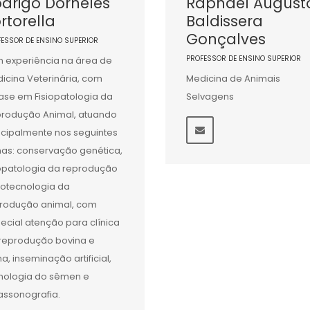
drigo Dorneles
Raphael August
rtorella
Baldissera
Gonçalves
FESSOR DE ENSINO SUPERIOR
PROFESSOR DE ENSINO SUPERIOR
 experiência na área de
icina Veterinária, com
Medicina de Animais
ase em Fisiopatologia da
Selvagens
rodução Animal, atuando
ncipalmente nos seguintes
as: conservação genética,
iopatologia da reprodução
iotecnologia da
rodução animal, com
ecial atenção para clínica
reprodução bovina e
na, inseminação artificial,
nologia do sêmen e
rassonografia.