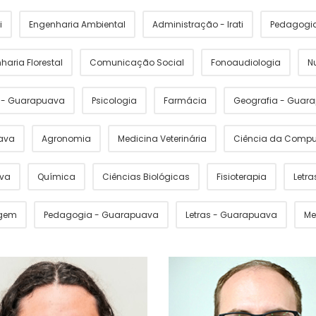
i
Engenharia Ambiental
Administração - Irati
Pedagogia 
haria Florestal
Comunicação Social
Fonoaudiologia
N
s - Guarapuava
Psicologia
Farmácia
Geografia - Guar
ava
Agronomia
Medicina Veterinária
Ciência da Comp
ava
Química
Ciências Biológicas
Fisioterapia
Letras
gem
Pedagogia - Guarapuava
Letras - Guarapuava
Me