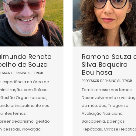
aimundo Renato
Ramona Souza 
oelho de Souza
Silva Baqueiro
Boulhosa
FESSOR DE ENSINO SUPERIOR
PROFESSOR DE ENSINO SUPERIOR
 experiência na área de
inistração, com ênfase
Tem interesse nos temas:
Gestão Organizacional,
Desenvolvimento e valida
ando principalmente nos
de métodos, Triagem e
uintes temas:
Avaliação Nutricional,
reendedorismo, gestão
Sarcopenia, Doenças
 pessoas, inovação,
Hepáticas, Cirrose Hepátic