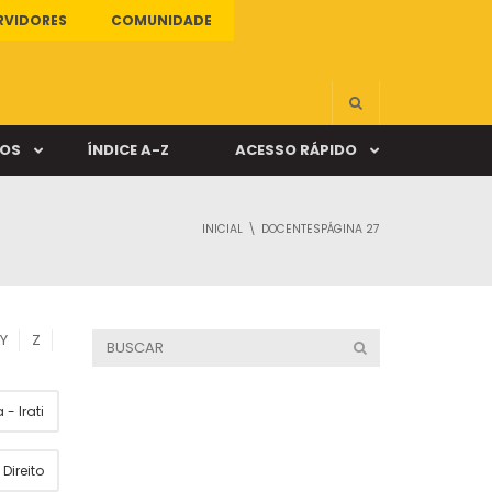
RVIDORES
COMUNIDADE
ÇOS
ÍNDICE A-Z
ACESSO RÁPIDO
INICIAL
DOCENTES
PÁGINA 27
s
ALUNO ONLINE
ia
DOCENTE ONLINE
Y
Z
mas
- Irati
Câmpus Santa Cruz
Direito