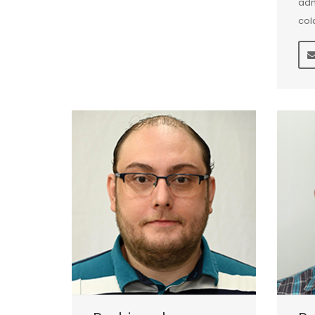
adm
col