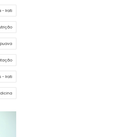
- Irati
utrição
apuava
utação
 - Irati
dicina