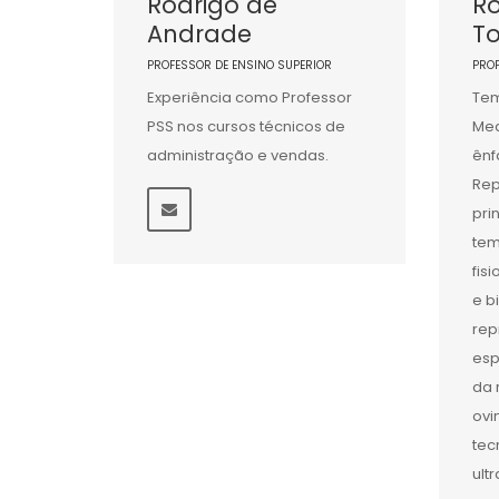
Rodrigo de
Ro
Andrade
To
PROFESSOR DE ENSINO SUPERIOR
PRO
Experiência como Professor
Tem
PSS nos cursos técnicos de
Med
administração e vendas.
ênf
Rep
pri
tem
fis
e b
rep
esp
da 
ovi
tec
ult