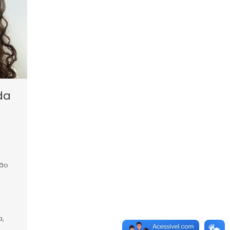
da
ção
a,