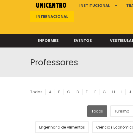
INSTITUCIONAL
TR
INTERNACIONAL
INFORMES
EVENTOS
VESTIBULA
Professores
Clíni
Clíni
Clíni
Clíni
Todos
A
B
C
D
E
F
G
H
I
J
Todos
Turismo
Câ
Engenharia de Alimentos
Ciências Econômic