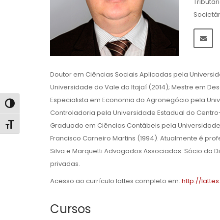
Tributár
Societá
Doutor em Ciências Sociais Aplicadas pela Universid
Universidade do Vale do Itajaí (2014); Mestre em D
Especialista em Economia do Agronegócio pela Univ
Alternar alto contraste
Controladoria pela Universidade Estadual do Centr
Alternar tamanho da fonte
Graduado em Ciências Contábeis pela Universidade 
Francisco Carneiro Martins (1994). Atualmente é pro
Silva e Marquetti Advogados Associados. Sócio da Di
privadas.
Acesso ao currículo lattes completo em:
http://latte
Cursos