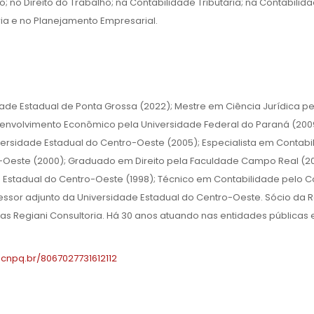
io; no Direito do Trabalho; na Contabilidade Tributária; na Contabilid
ria e no Planejamento Empresarial.
ade Estadual de Ponta Grossa (2022); Mestre em Ciência Jurídica pe
esenvolvimento Econômico pela Universidade Federal do Paraná (200
ersidade Estadual do Centro-Oeste (2005); Especialista em Contabi
o-Oeste (2000); Graduado em Direito pela Faculdade Campo Real (2
Estadual do Centro-Oeste (1998); Técnico em Contabilidade pelo C
fessor adjunto da Universidade Estadual do Centro-Oeste. Sócio da R
as Regiani Consultoria. Há 30 anos atuando nas entidades públicas 
s.cnpq.br/8067027731612112