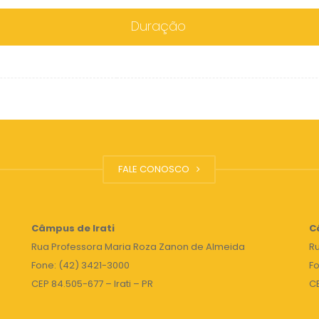
Duração
FALE CONOSCO
Câmpus de Irati
C
Rua Professora Maria Roza Zanon de Almeida
Ru
Fone: (42) 3421-3000
Fo
CEP 84.505-677 – Irati – PR
C