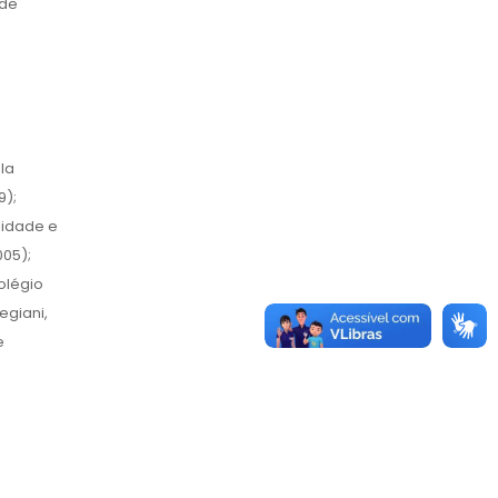
ade
la
9);
lidade e
005);
olégio
egiani,
e