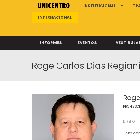
INSTITUCIONAL
TR
INTERNACIONAL
INFORMES
EVENTOS
VESTIBULA
Roge Carlos Dias Regian
Clíni
Clíni
Clíni
Clíni
Roge
PROFESSOR
Câ
DIREITO
Tem exp