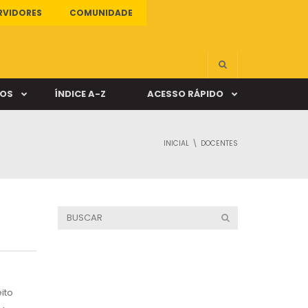
RVIDORES
COMUNIDADE
ÇOS
ÍNDICE A-Z
ACESSO RÁPIDO
INICIAL
DOCENTES
s
ALUNO ONLINE
ia
DOCENTE ONLINE
mas
Câmpus Santa Cruz
ito