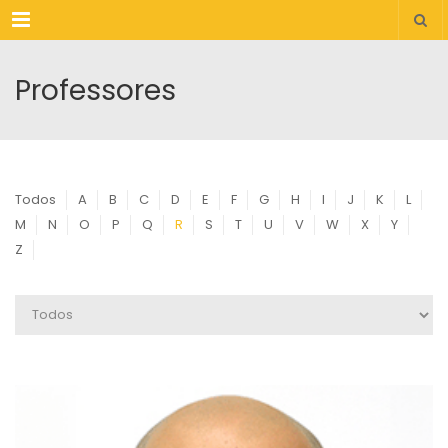
Menu
Professores
Todos
A
B
C
D
E
F
G
H
I
J
K
L
M
N
O
P
Q
R
S
T
U
V
W
X
Y
Z