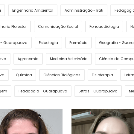
i
Engenharia Ambiental
Administração - Irati
Pedagogia 
haria Florestal
Comunicação Social
Fonoaudiologia
N
s - Guarapuava
Psicologia
Farmácia
Geografia - Guar
ava
Agronomia
Medicina Veterinária
Ciência da Comp
ava
Química
Ciências Biológicas
Fisioterapia
Letras
gem
Pedagogia - Guarapuava
Letras - Guarapuava
Me