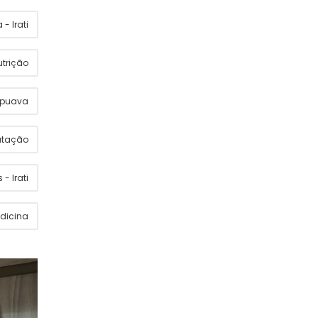
- Irati
utrição
apuava
utação
 - Irati
dicina