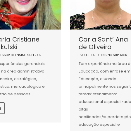
rla Cristiane
Carla Sant’ Ana
kulski
de Oliveira
FESSOR DE ENSINO SUPERIOR
PROFESSOR DE ENSINO SUPERIOR
experiências gerenciais
Tem experiência na área d
 na área administrativa
Educação, com ênfase em
anceira, estratégica,
Educação, atuando
ística, mercadológica e
principalmente nos seguin
tão de pessoas.
temas: atendimento
educacional especializado
altas
habilidades/superdotação
educação especial e