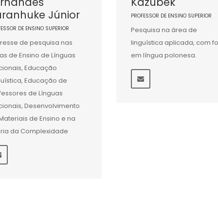
ernandes
Kazubek
ranhuke Júnior
PROFESSOR DE ENSINO SUPERIOR
FESSOR DE ENSINO SUPERIOR
Pesquisa na área de
eresse de pesquisa nas
linguística aplicada, com f
as de Ensino de Línguas
em língua polonesa.
cionais, Educação
guística, Educação de
fessores de Línguas
cionais, Desenvolvimento
Materiais de Ensino e na
ria da Complexidade