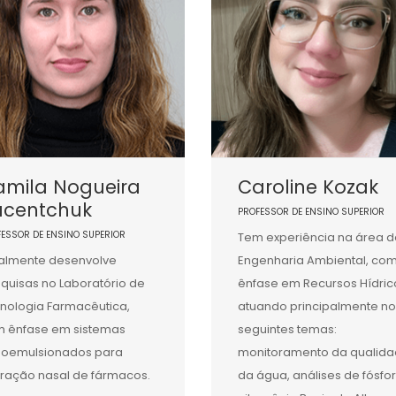
amila Nogueira
Caroline Kozak
acentchuk
PROFESSOR DE ENSINO SUPERIOR
FESSOR DE ENSINO SUPERIOR
Tem experiência na área d
almente desenvolve
Engenharia Ambiental, co
quisas no Laboratório de
ênfase em Recursos Hídric
nologia Farmacêutica,
atuando principalmente no
 ênfase em sistemas
seguintes temas:
oemulsionados para
monitoramento da qualid
eração nasal de fármacos.
da água, análises de fósfo