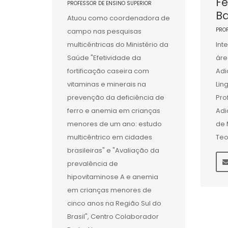
F
PROFESSOR DE ENSINO SUPERIOR
Ba
Atuou como coordenadora de
PRO
campo nas pesquisas
multicêntricas do Ministério da
Int
Saúde "Efetividade da
áre
fortificação caseira com
Adi
vitaminas e minerais na
Lin
prevenção da deficiência de
Pro
ferro e anemia em crianças
Adi
menores de um ano: estudo
de 
multicêntrico em cidades
Teo
brasileiras" e "Avaliação da
prevalência de
hipovitaminose A e anemia
em crianças menores de
cinco anos na Região Sul do
Brasil", Centro Colaborador