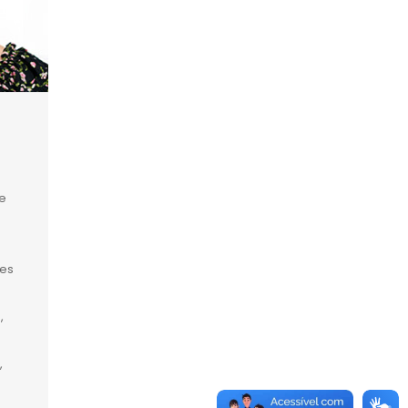
e
tes
,
,