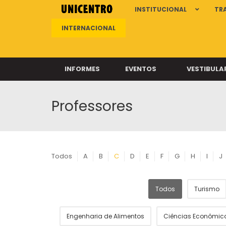
INSTITUCIONAL
TR
INTERNACIONAL
INFORMES
EVENTOS
VESTIBULA
Professores
Clíni
Clíni
Clíni
Clíni
Todos
A
B
C
D
E
F
G
H
I
J
Todos
Turismo
Câ
Engenharia de Alimentos
Ciências Econômic