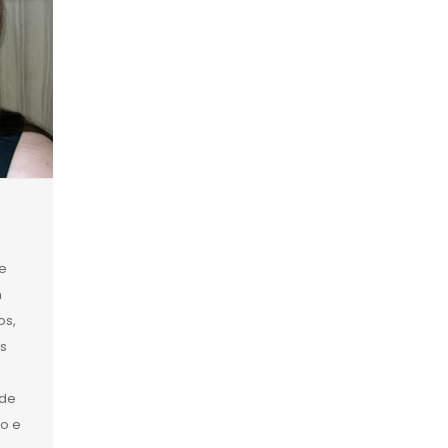
e
m
os,
s
ade
ro e