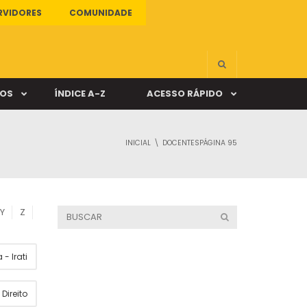
RVIDORES
COMUNIDADE
ÇOS
ÍNDICE A-Z
ACESSO RÁPIDO
INICIAL
DOCENTES
PÁGINA 95
s
ALUNO ONLINE
ia
DOCENTE ONLINE
Y
Z
mas
- Irati
Câmpus Santa Cruz
Direito