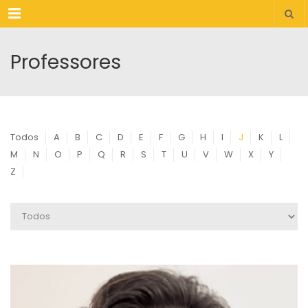
Menu
Professores
Todos
A
B
C
D
E
F
G
H
I
J
K
L
M
N
O
P
Q
R
S
T
U
V
W
X
Y
Z