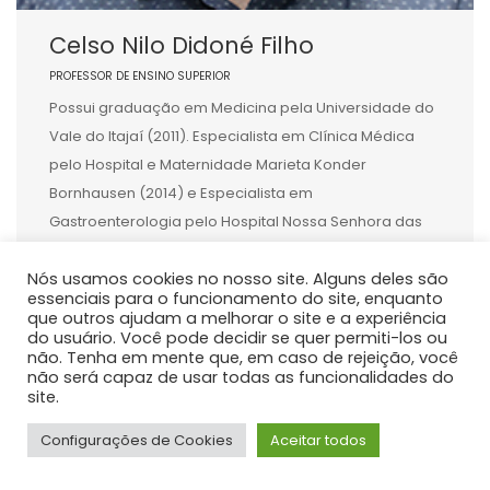
Celso Nilo Didoné Filho
PROFESSOR DE ENSINO SUPERIOR
Possui graduação em Medicina pela Universidade do
Vale do Itajaí (2011). Especialista em Clínica Médica
pelo Hospital e Maternidade Marieta Konder
Bornhausen (2014) e Especialista em
Gastroenterologia pelo Hospital Nossa Senhora das
Graças (2018). Membro da Sociedade Brasileira de
Nós usamos cookies no nosso site. Alguns deles são
Hepatologia desde 2018. Mestre e Doutor em Medicina
essenciais para o funcionamento do site, enquanto
Interna pelo Hospital de Clínicas da Universidade
que outros ajudam a melhorar o site e a experiência
Federal […]
do usuário. Você pode decidir se quer permiti-los ou
não. Tenha em mente que, em caso de rejeição, você
não será capaz de usar todas as funcionalidades do
site.
Configurações de Cookies
Aceitar todos