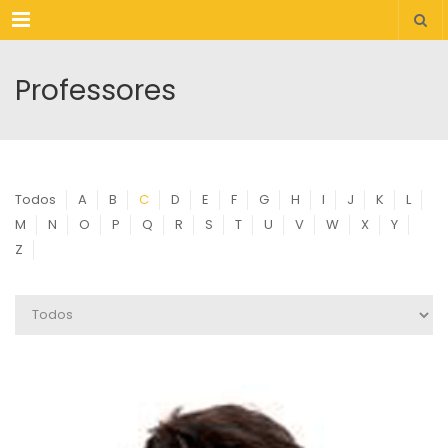
Menu
Professores
Todos
A
B
C
D
E
F
G
H
I
J
K
L
M
N
O
P
Q
R
S
T
U
V
W
X
Y
Z