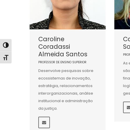
Caroline
Ca
Coradassi
So
Alternar alto contraste
Almeida Santos
PRO
Alternar tamanho da fonte
PROFESSOR DE ENSINO SUPERIOR
As 
Desenvolve pesquisas sobre
são
ecossistemas de inovação,
fin
estratégia, relacionamentos
log
interorganizacionais, análise
ges
institucional e administração
da justiça.