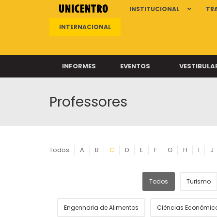
INSTITUCIONAL
TR
INTERNACIONAL
INFORMES
EVENTOS
VESTIBULA
Professores
Clíni
Clíni
Clíni
Clíni
Todos
A
B
C
D
E
F
G
H
I
J
Todos
Turismo
Câ
Engenharia de Alimentos
Ciências Econômic