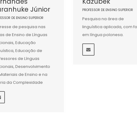
ernandes
Kazubek
ranhuke Júnior
PROFESSOR DE ENSINO SUPERIOR
FESSOR DE ENSINO SUPERIOR
Pesquisa na área de
eresse de pesquisa nas
linguística aplicada, com f
as de Ensino de Línguas
em língua polonesa.
cionais, Educação
guística, Educação de
fessores de Línguas
cionais, Desenvolvimento
Materiais de Ensino e na
ria da Complexidade