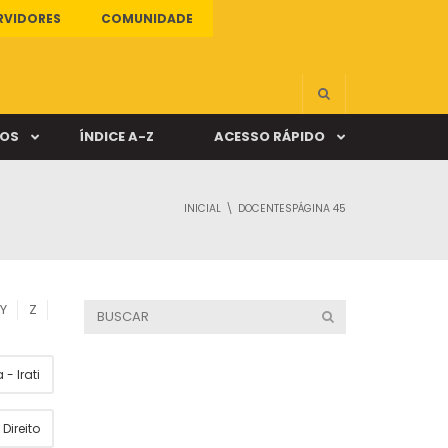
RVIDORES
COMUNIDADE
ÇOS
ÍNDICE A-Z
ACESSO RÁPIDO
INICIAL
DOCENTES
PÁGINA 45
s
ALUNO ONLINE
ia
DOCENTE ONLINE
Y
Z
mas
- Irati
Câmpus Santa Cruz
Direito