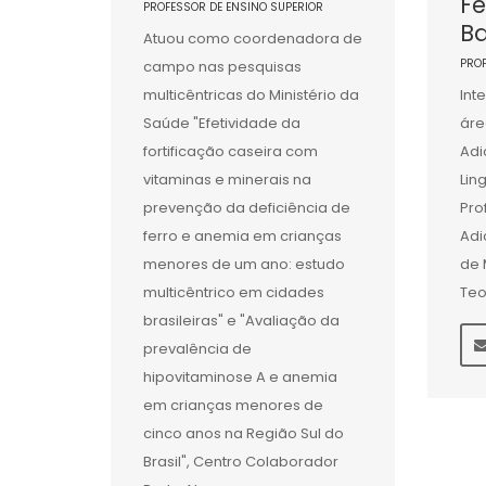
F
PROFESSOR DE ENSINO SUPERIOR
Ba
Atuou como coordenadora de
PRO
campo nas pesquisas
multicêntricas do Ministério da
Int
Saúde "Efetividade da
áre
fortificação caseira com
Adi
vitaminas e minerais na
Lin
prevenção da deficiência de
Pro
ferro e anemia em crianças
Adi
menores de um ano: estudo
de 
multicêntrico em cidades
Teo
brasileiras" e "Avaliação da
prevalência de
hipovitaminose A e anemia
em crianças menores de
cinco anos na Região Sul do
Brasil", Centro Colaborador