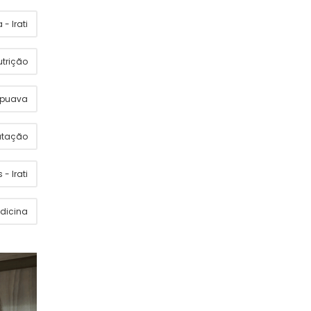
- Irati
utrição
apuava
utação
 - Irati
dicina