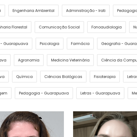
i
Engenharia Ambiental
Administração - Irati
Pedagogia 
haria Florestal
Comunicação Social
Fonoaudiologia
N
s - Guarapuava
Psicologia
Farmácia
Geografia - Guar
ava
Agronomia
Medicina Veterinária
Ciência da Comp
ava
Química
Ciências Biológicas
Fisioterapia
Letras
gem
Pedagogia - Guarapuava
Letras - Guarapuava
Me