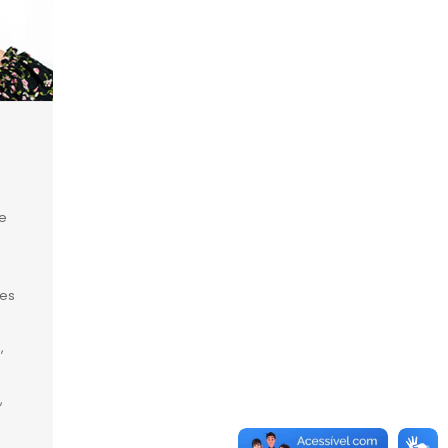
e
tes
,
,