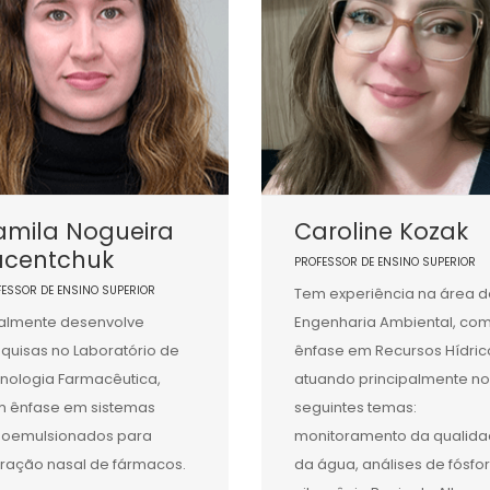
amila Nogueira
Caroline Kozak
acentchuk
PROFESSOR DE ENSINO SUPERIOR
FESSOR DE ENSINO SUPERIOR
Tem experiência na área d
almente desenvolve
Engenharia Ambiental, co
quisas no Laboratório de
ênfase em Recursos Hídric
nologia Farmacêutica,
atuando principalmente no
 ênfase em sistemas
seguintes temas:
oemulsionados para
monitoramento da qualid
eração nasal de fármacos.
da água, análises de fósfo