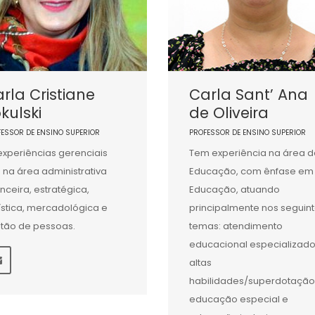
rla Cristiane
Carla Sant’ Ana
kulski
de Oliveira
FESSOR DE ENSINO SUPERIOR
PROFESSOR DE ENSINO SUPERIOR
experiências gerenciais
Tem experiência na área d
 na área administrativa
Educação, com ênfase em
anceira, estratégica,
Educação, atuando
ística, mercadológica e
principalmente nos seguin
tão de pessoas.
temas: atendimento
educacional especializado
altas
habilidades/superdotação
educação especial e