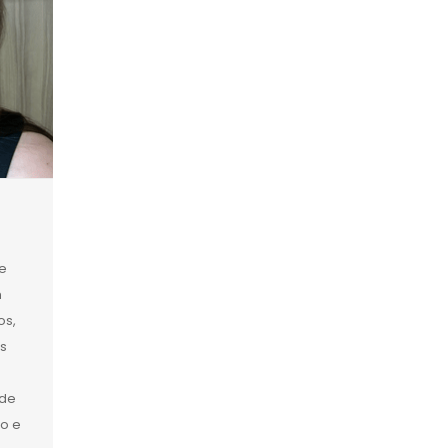
e
m
os,
s
ade
ro e