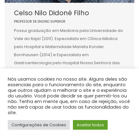
Celso Nilo Didoné Filho
PROFESSOR DE ENSINO SUPERIOR
Possui graduação em Medicina pela Universidade do
Vale do Itajaí (2011). Especialista em Clínica Médica
pelo Hospital e Maternidade Marieta Konder
Bornhausen (2014) e Especialista em
Gastroenterologia pelo Hospital Nossa Senhora das
Graças (2018). Membro da Sociedade Brasileira de
Nós usamos cookies no nosso site. Alguns deles são
Hepatologia desde 2018. Mestre e Doutor em Medicina
essenciais para o funcionamento do site, enquanto
Interna pelo Hospital de Clínicas da Universidade
que outros ajudam a melhorar o site e a experiência
Federal […]
do usuário. Você pode decidir se quer permiti-los ou
não. Tenha em mente que, em caso de rejeição, você
não será capaz de usar todas as funcionalidades do
site.
Configurações de Cookies
Aceitar todos