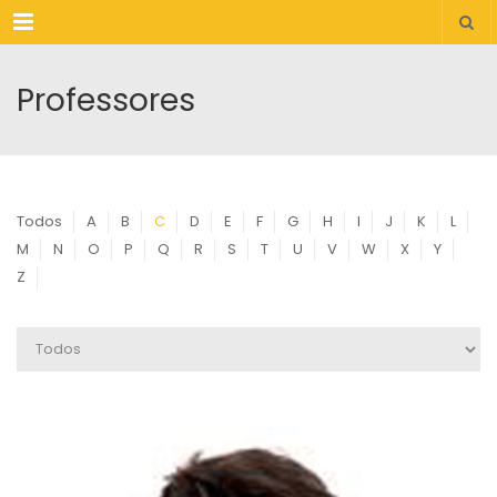
Menu
Professores
Todos
A
B
C
D
E
F
G
H
I
J
K
L
M
N
O
P
Q
R
S
T
U
V
W
X
Y
Z