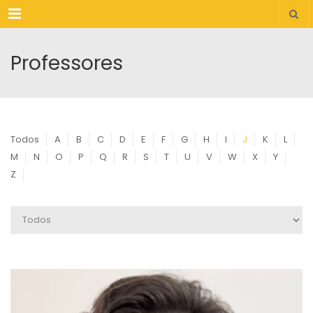
Menu
Professores
Todos
A
B
C
D
E
F
G
H
I
J
K
L
M
N
O
P
Q
R
S
T
U
V
W
X
Y
Z