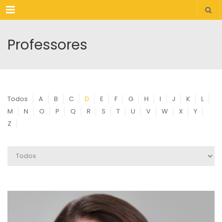
Menu
Professores
Todos
A
B
C
D
E
F
G
H
I
J
K
L
M
N
O
P
Q
R
S
T
U
V
W
X
Y
Z