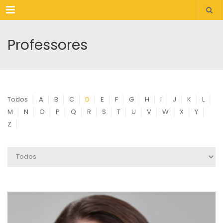
Menu
Professores
Todos
A
B
C
D
E
F
G
H
I
J
K
L
M
N
O
P
Q
R
S
T
U
V
W
X
Y
Z