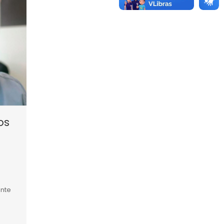
os
ente