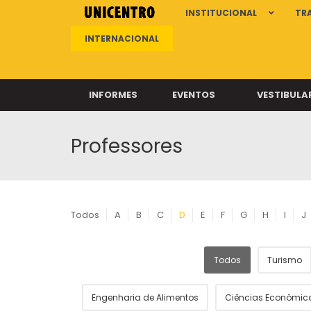
INSTITUCIONAL
TR
INTERNACIONAL
INFORMES
EVENTOS
VESTIBULA
Professores
Clíni
Clíni
Clíni
Clíni
Todos
A
B
C
D
E
F
G
H
I
J
Todos
Turismo
Câ
Engenharia de Alimentos
Ciências Econômic