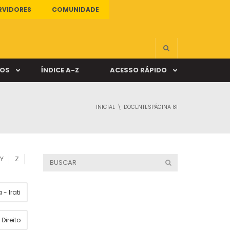
RVIDORES
COMUNIDADE
ÇOS
ÍNDICE A-Z
ACESSO RÁPIDO
INICIAL
DOCENTES
PÁGINA 81
s
ALUNO ONLINE
ia
DOCENTE ONLINE
Y
Z
mas
- Irati
Câmpus Santa Cruz
Direito