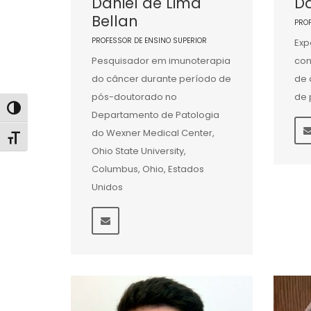
Daniel de Lima
D
Bellan
PRO
PROFESSOR DE ENSINO SUPERIOR
Exp
Pesquisador em imunoterapia
con
do câncer durante período de
de 
pós-doutorado no
de 
Alternar alto contraste
Departamento de Patologia
do Wexner Medical Center,
Alternar tamanho da fonte
Ohio State University,
Columbus, Ohio, Estados
Unidos