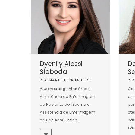
Dyenily Alessi
D
Sloboda
S
PROFESSOR DE ENSINO SUPERIOR
PRO
Atua nas seguintes áreas:
Com
Assistência de Enfermagem
ass
ao Paciente de Trauma e
par
Assistência de Enfermagem
ate
ao Paciente Crítico.
na
(20