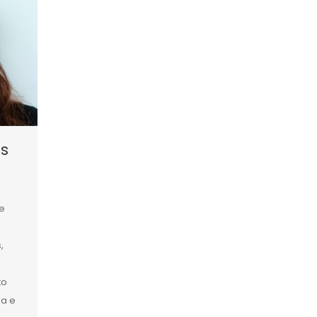
s
e
,
to
ia e