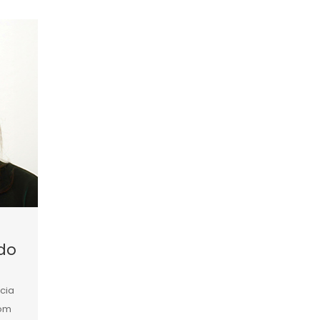
edo
cia
com