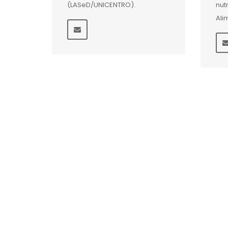
(LASeD/UNICENTRO).
nut
Ali