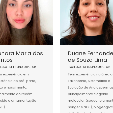
onara Maria dos
Duane Fernande
antos
de Souza Lima
FESSOR DE ENSINO SUPERIOR
PROFESSOR DE ENSINO SUPERIOR
 experiência em
Tem experiência na área d
istência ao pré-parto,
Taxonomia, Sistemática e
to e nascimento,
Evolução de Angiospermas
ndimento do recém-
principalmente filogenia
scido e amamentação
molecular (sequenciamen
25).
Sanger e NGS), biogeograf