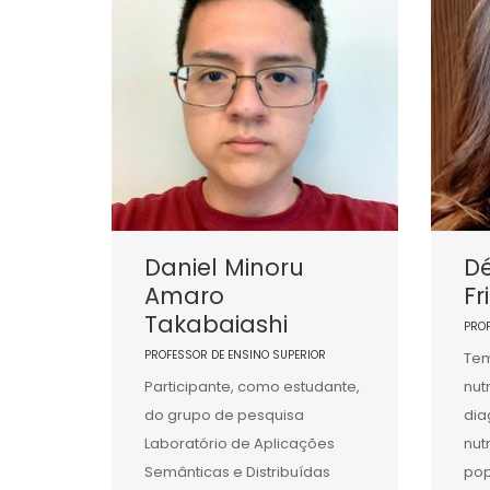
Daniel Minoru
Dé
Amaro
Fr
Takabaiashi
PRO
PROFESSOR DE ENSINO SUPERIOR
Tem
Participante, como estudante,
nut
do grupo de pesquisa
dia
Laboratório de Aplicações
nut
Semânticas e Distribuídas
pop