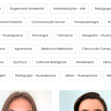
i
Engenharia Ambiental
Administração - Irati
Pedagogia 
haria Florestal
Comunicação Social
Fonoaudiologia
N
s - Guarapuava
Psicologia
Farmácia
Geografia - Guar
ava
Agronomia
Medicina Veterinária
Ciência da Comp
ava
Química
Ciências Biológicas
Fisioterapia
Letras
gem
Pedagogia - Guarapuava
Letras - Guarapuava
Me