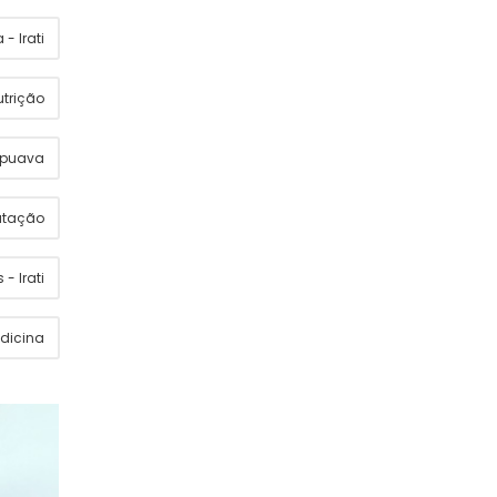
- Irati
utrição
apuava
utação
 - Irati
dicina