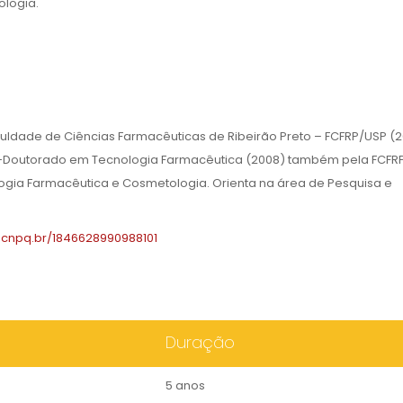
logia.
ldade de Ciências Farmacêuticas de Ribeirão Preto – FCFRP/USP (2
-Doutorado em Tecnologia Farmacêutica (2008) também pela FCFRP
logia Farmacêutica e Cosmetologia. Orienta na área de Pesquisa e
es.cnpq.br/1846628990988101
Duração
5 anos