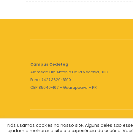
Câmpus
Cedeteg
Alameda Élio Antonio Dalla Vecchia, 838
Fone: (42) 3629-8100
CEP 85040-167 – Guarapuava – PR
Nós usamos cookies no nosso site. Alguns deles são esse
Unicentro
|
Governo do Paraná
|
Seti
|
Agenda do 
ajudam a melhorar o site e a experiência do usuário. Voc