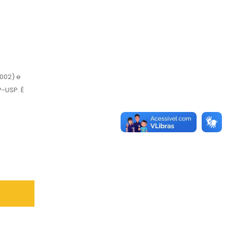
002) e
-USP. É