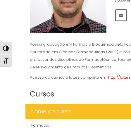
Cosmeto
Possui graduação em Farmácia Bioquímica pela Facu
Alternar alto contraste
Doutorado em Ciências Farmacêuticas (2007) e Pós
professor das disciplinas de Farmacotécnica, tecno
Alternar tamanho da fonte
Desenvolvimento de Produtos Cosméticos.
Acesso ao currículo lattes completo em:
http://latt
Cursos
Nome do curso
Farmácia