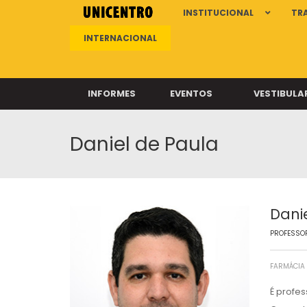
INSTITUCIONAL
TR
INTERNACIONAL
INFORMES
EVENTOS
VESTIBULA
Daniel de Paula
Clíni
Clíni
Clíni
Clíni
Dani
PROFESSOR
Câ
FARMÁCIA
É profe