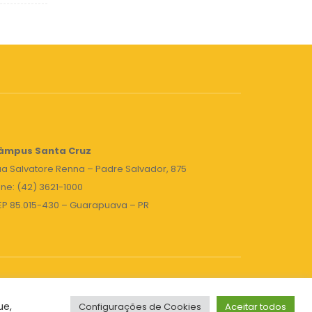
âmpus Santa Cruz
a Salvatore Renna – Padre Salvador, 875
ne: (42) 3621-1000
EP 85.015-430 – Guarapuava – PR
ue,
Configurações de Cookies
Aceitar todos