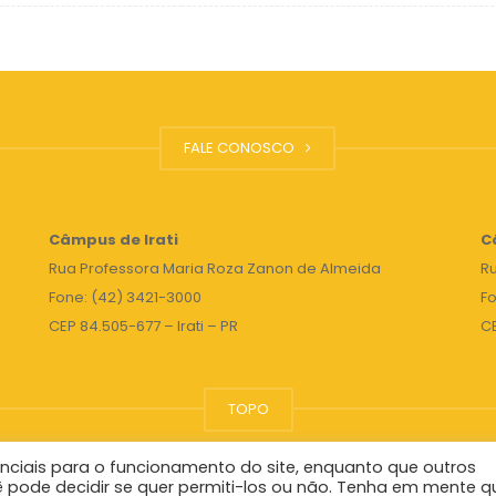
FALE CONOSCO
Câmpus de Irati
C
Rua Professora Maria Roza Zanon de Almeida
Ru
Fone: (42) 3421-3000
Fo
CEP 84.505-677 – Irati – PR
C
TOPO
nciais para o funcionamento do site, enquanto que outros
Reitor
ê pode decidir se quer permiti-los ou não. Tenha em mente q