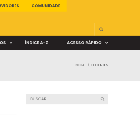
RVIDORES
COMUNIDADE
ÇOS
ÍNDICE A-Z
ACESSO RÁPIDO
INICIAL
DOCENTES
s
ALUNO ONLINE
ia
DOCENTE ONLINE
mas
Câmpus Santa Cruz