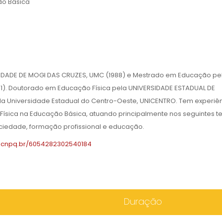
o Básica
IDADE DE MOGI DAS CRUZES, UMC (1988) e Mestrado em Educação pe
1). Doutorado em Educação Física pela UNIVERSIDADE ESTADUAL DE
da Universidade Estadual do Centro-Oeste, UNICENTRO. Tem experiê
ísica na Educação Básica, atuando principalmente nos seguintes t
 sociedade, formação profissional e educação.
es.cnpq.br/6054282302540184
Duração