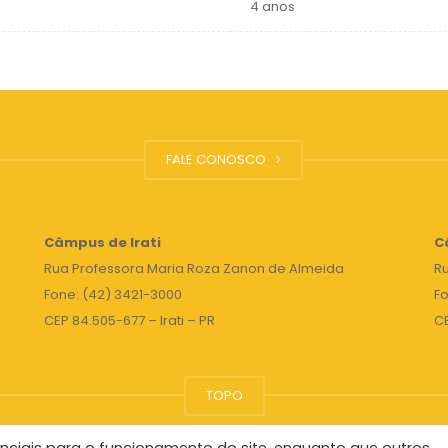
4 anos
FALE CONOSCO
Câmpus de Irati
C
Rua Professora Maria Roza Zanon de Almeida
Ru
Fone: (42) 3421-3000
Fo
CEP 84.505-677 – Irati – PR
C
TOPO