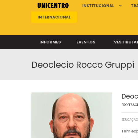
INSTITUCIONAL
TR
INTERNACIONAL
INFORMES
EVENTOS
VESTIBULA
Deoclecio Rocco Gruppi
Clíni
Clíni
Clíni
Clíni
Deoc
PROFESSOR
Câ
EDUCAÇÃO
Tem exp