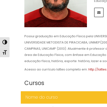
Educaçã
Possui graduação em Educação Física pela UNIVERS
UNIVERSIDADE METODISTA DE PIRACICABA, UNIMEP(200
Alternar alto contraste
CAMPINAS, UNICAMP (2013). Atualmente é professor 
Alternar tamanho da fonte
área de Educação Física, com ênfase em Educação F
educação física, história, esporte: história, lazer e
Acesso ao currículo lattes completo em:
http://latt
Cursos
Nome do curso