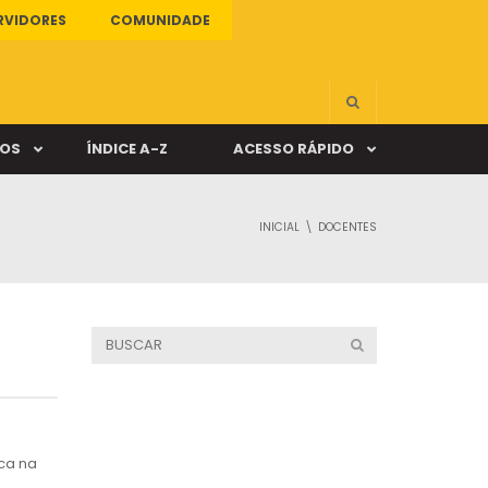
RVIDORES
COMUNIDADE
ÇOS
ÍNDICE A-Z
ACESSO RÁPIDO
INICIAL
DOCENTES
s
ALUNO ONLINE
ia
DOCENTE ONLINE
mas
Câmpus Santa Cruz
ca na