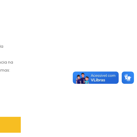
la
ncia na
emas: