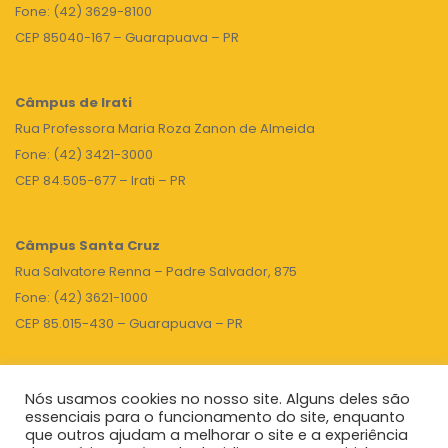
Fone: (42) 3629-8100
CEP 85040-167 – Guarapuava – PR
Câmpus de Irati
Rua Professora Maria Roza Zanon de Almeida
Fone: (42) 3421-3000
CEP 84.505-677 – Irati – PR
Câmpus Santa Cruz
Rua Salvatore Renna – Padre Salvador, 875
Fone: (42) 3621-1000
CEP 85.015-430 – Guarapuava – PR
Nós usamos cookies no nosso site. Alguns deles são
TOPO
essenciais para o funcionamento do site, enquanto
que outros ajudam a melhorar o site e a experiência