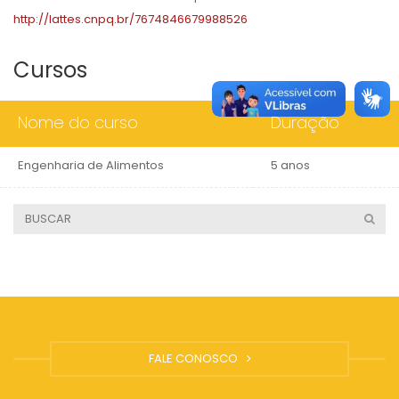
http://lattes.cnpq.br/7674846679988526
Cursos
Nome do curso
Duração
Engenharia de Alimentos
5 anos
FALE CONOSCO