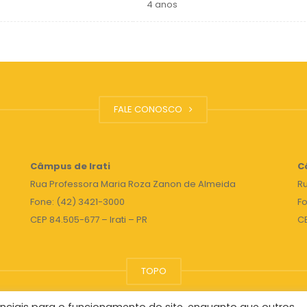
4 anos
FALE CONOSCO
Câmpus de Irati
C
Rua Professora Maria Roza Zanon de Almeida
Ru
Fone: (42) 3421-3000
Fo
CEP 84.505-677 – Irati – PR
C
TOPO