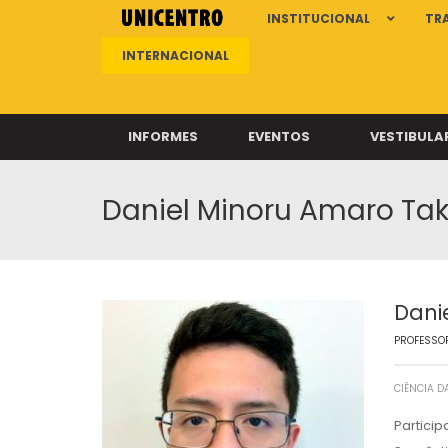
INSTITUCIONAL
TR
INTERNACIONAL
INFORMES
EVENTOS
VESTIBULA
Daniel Minoru Amaro Ta
Clíni
Clíni
Clíni
Clíni
Dani
PROFESSOR
Câ
CIÊNCIA 
Partici