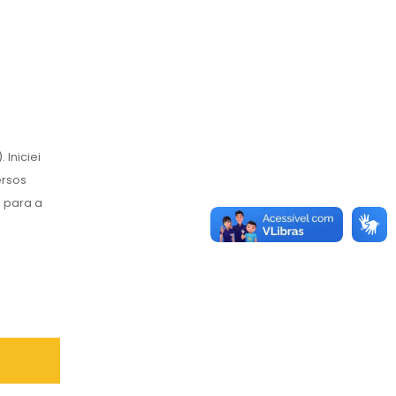
Iniciei
ersos
e para a