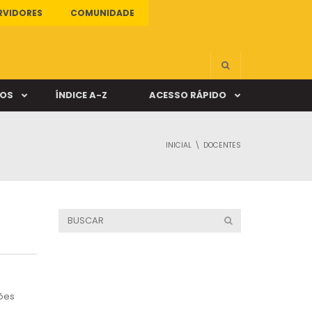
RVIDORES
COMUNIDADE
ÇOS
ÍNDICE A-Z
ACESSO RÁPIDO
INICIAL
DOCENTES
s
ALUNO ONLINE
ia
DOCENTE ONLINE
mas
Câmpus Santa Cruz
ções