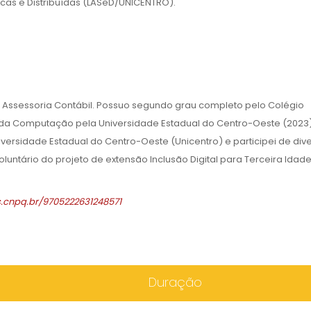
cas e Distribuídas (LASeD/UNICENTRO).
 Assessoria Contábil. Possuo segundo grau completo pelo Colégio
da Computação pela Universidade Estadual do Centro-Oeste (2023). 
ersidade Estadual do Centro-Oeste (Unicentro) e participei de div
luntário do projeto de extensão Inclusão Digital para Terceira Idad
es.cnpq.br/9705222631248571
Duração