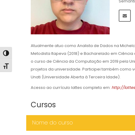
Semânti
Atualmente atuo como Analista de Dados na Michelc
Metodista Itapeva (2018) e Bacharelado em Ciência 
Alternar alto contraste
o curso de Ciência da Computação em 2019 pela Univ
Alternar tamanho da fonte
projetos da universidade. Participei também como vo
Unati (Universidade Aberta à Terceira Idade).
Acesso ao currículo lattes completo em:
http://latt
Cursos
Nome do curso