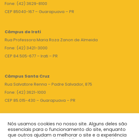
Fone: (42) 3629-8100
CEP 85040-167 – Guarapuava – PR
Câmpus de Irati
Rua Professora Maria Roza Zanon de Almeida
Fone: (42) 3421-3000
CEP 84.505-677 – Irati – PR
Câmpus Santa Cruz
Rua Salvatore Renna – Padre Salvador, 875
Fone: (42) 3621-1000
CEP 85.015-430 – Guarapuava – PR
Nós usamos cookies no nosso site. Alguns deles são
TOPO
essenciais para o funcionamento do site, enquanto
que outros ajudam a melhorar o site e a experiência