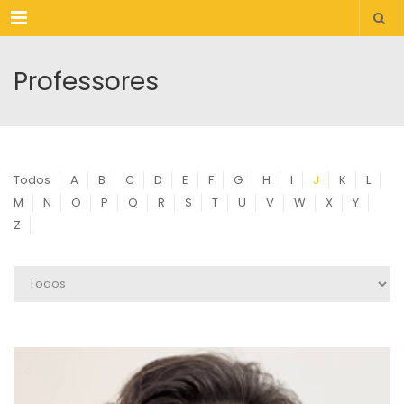
Menu
Professores
Todos
A
B
C
D
E
F
G
H
I
J
K
L
M
N
O
P
Q
R
S
T
U
V
W
X
Y
Z