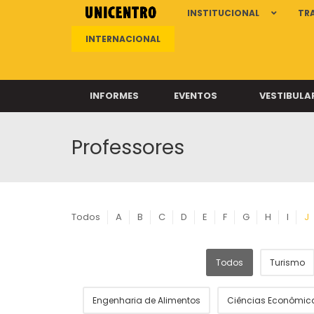
INSTITUCIONAL
TR
INTERNACIONAL
INFORMES
EVENTOS
VESTIBULA
Professores
Clíni
Clíni
Clíni
Clíni
Todos
A
B
C
D
E
F
G
H
I
J
Todos
Turismo
Câ
Engenharia de Alimentos
Ciências Econômic