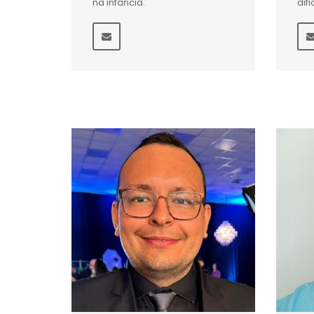
na infância.
dif