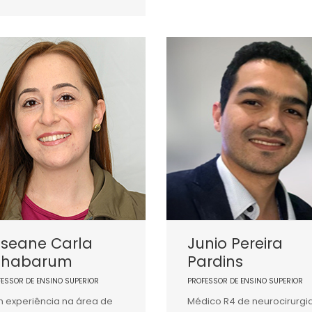
oseane Carla
Junio Pereira
chabarum
Pardins
FESSOR DE ENSINO SUPERIOR
PROFESSOR DE ENSINO SUPERIOR
 experiência na área de
Médico R4 de neurocirurgi