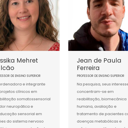
ssika Mehret
Jean de Paula
alcão
Ferreira
FESSOR DE ENSINO SUPERIOR
PROFESSOR DE ENSINO SUPERIOR
rdenadora e integrante
Na pesquisa, seus interess
projetos clínicos em
concentram-se em
bilitação somatossensorial
reabilitação, biomecânica
dor neuropática e
humana, avaliação e
ducação sensorial em
tratamento de pacientes 
ões do sistema nervoso
doenças metabólicas e