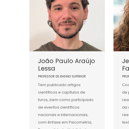
João Paulo Araújo
Je
Lessa
F
PROFESSOR DE ENSINO SUPERIOR
PRO
Tem publicado artigos
Coo
científicos e capítulos de
de 
livros, bem como participado
rea
de eventos científicos
da 
nacionais e internacionais,
ree
com ênfase em Psicometria,
les