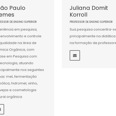
oão Paulo
Juliana Domit
iemes
Korroll
FESSOR DE ENSINO SUPERIOR
PROFESSOR DE ENSINO SUPERIOR
eriência em pesquisa,
Sua pesquisa concentra-s
envolvimento e controle
principalmente na didática
qualidade na área de
na formação de professore
mica Orgânica, com
ase em Pesquisa com
tecnologia, atuando
ncipalmente nos seguintes
as: mel, fermentação
oólica, hidromel, vinho,
vejas e cosmetologia
ural orgânica.