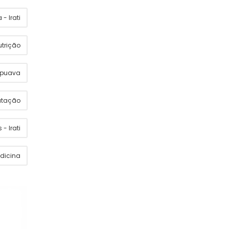
- Irati
utrição
apuava
utação
 - Irati
dicina