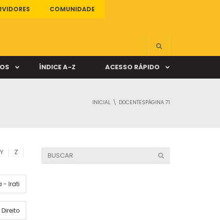
RVIDORES
COMUNIDADE
ÇOS
ÍNDICE A-Z
ACESSO RÁPIDO
INICIAL
DOCENTES
PÁGINA 71
s
ALUNO ONLINE
ia
DOCENTE ONLINE
Y
Z
mas
- Irati
Câmpus Santa Cruz
Direito