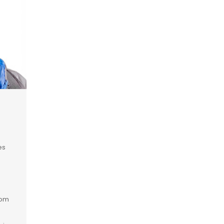
es
com