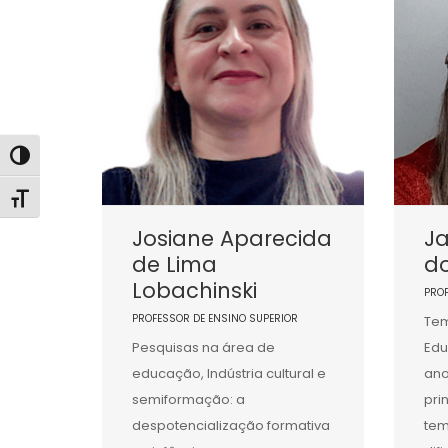
Alternar alto contraste
Alternar tamanho da fonte
Josiane Aparecida
Ja
de Lima
d
Lobachinski
PRO
PROFESSOR DE ENSINO SUPERIOR
Tem
Pesquisas na área de
Edu
educação, Indústria cultural e
ano
semiformação: a
pri
despotencialização formativa
tem