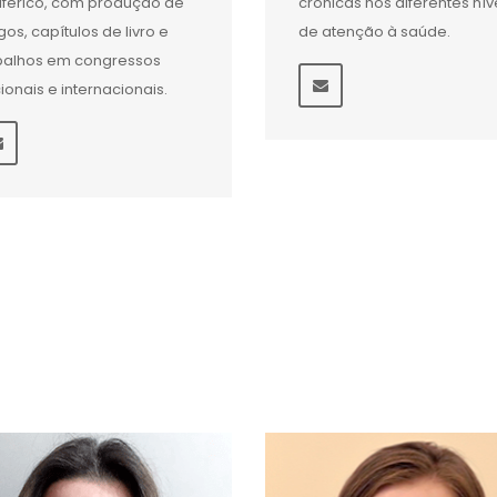
iférico, com produção de
crônicas nos diferentes nív
igos, capítulos de livro e
de atenção à saúde.
balhos em congressos
ionais e internacionais.