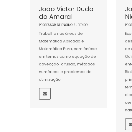
João Victor Duda
J
do Amaral
N
PROFESSOR DE ENSINO SUPERIOR
PRO
Trabalha nas áreas de
Exp
Matemática Aplicada e
des
Matemática Pura, com ênfase
de 
em temas como equação de
Quí
advecção-difusão, métodos
ênf
numéricos e problemas de
Bio
otimização.
pri
tem
alc
cer
nat