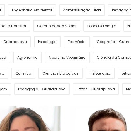
i
Engenharia Ambiental
Administração - Irati
Pedagogia 
haria Florestal
Comunicação Social
Fonoaudiologia
N
s - Guarapuava
Psicologia
Farmácia
Geografia - Guar
ava
Agronomia
Medicina Veterinária
Ciência da Comp
ava
Química
Ciências Biológicas
Fisioterapia
Letras
gem
Pedagogia - Guarapuava
Letras - Guarapuava
Me