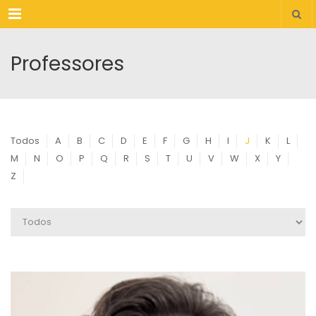
Menu
Professores
Todos
A
B
C
D
E
F
G
H
I
J
K
L
M
N
O
P
Q
R
S
T
U
V
W
X
Y
Z