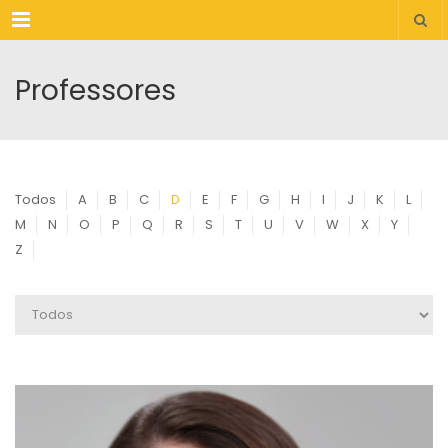
Menu
Professores
Todos
A
B
C
D
E
F
G
H
I
J
K
L
M
N
O
P
Q
R
S
T
U
V
W
X
Y
Z