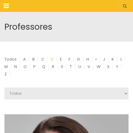
Menu
Professores
Todos
A
B
C
D
E
F
G
H
I
J
K
L
M
N
O
P
Q
R
S
T
U
V
W
X
Y
Z