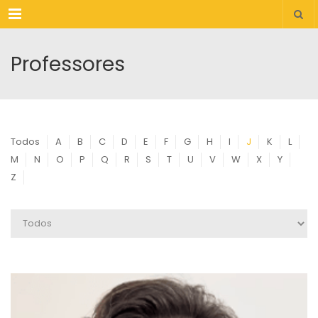
Menu
Professores
Todos
A
B
C
D
E
F
G
H
I
J
K
L
M
N
O
P
Q
R
S
T
U
V
W
X
Y
Z