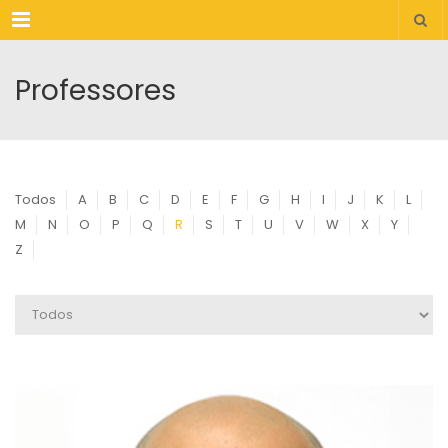
Menu
Professores
Todos
A
B
C
D
E
F
G
H
I
J
K
L
M
N
O
P
Q
R
S
T
U
V
W
X
Y
Z