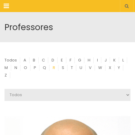
Menu
Professores
Todos
A
B
C
D
E
F
G
H
I
J
K
L
M
N
O
P
Q
R
S
T
U
V
W
X
Y
Z