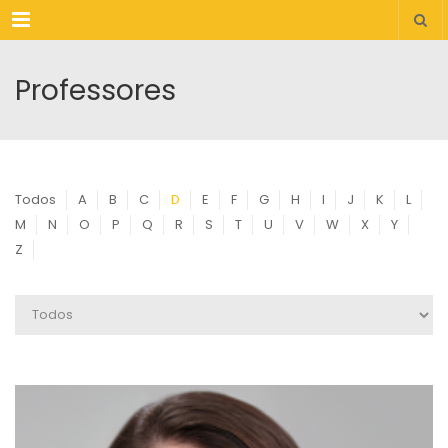
Menu
Professores
Todos
A
B
C
D
E
F
G
H
I
J
K
L
M
N
O
P
Q
R
S
T
U
V
W
X
Y
Z