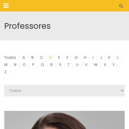
Menu
Professores
Todos
A
B
C
D
E
F
G
H
I
J
K
L
M
N
O
P
Q
R
S
T
U
V
W
X
Y
Z