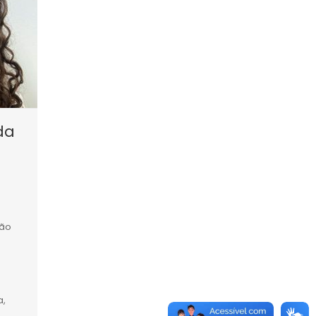
da
ção
a,