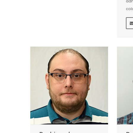
adm
col