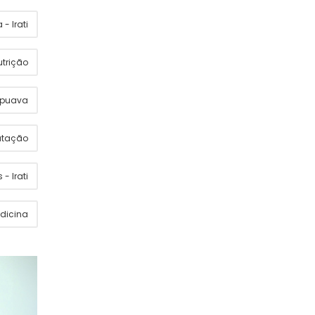
- Irati
utrição
apuava
utação
 - Irati
dicina