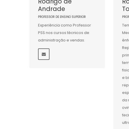
Rodrigo de
Ro
Andrade
To
PROFESSOR DE ENSINO SUPERIOR
PRO
Experiência como Professor
Tem
PSS nos cursos técnicos de
Med
administração e vendas.
ênf
Rep
pri
tem
fis
e b
rep
esp
da 
ovi
tec
ult