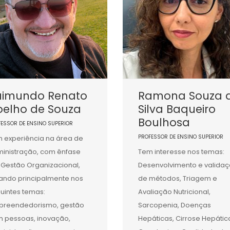
aimundo Renato
Ramona Souza 
oelho de Souza
Silva Baqueiro
Boulhosa
FESSOR DE ENSINO SUPERIOR
PROFESSOR DE ENSINO SUPERIOR
 experiência na área de
inistração, com ênfase
Tem interesse nos temas:
Gestão Organizacional,
Desenvolvimento e valida
ando principalmente nos
de métodos, Triagem e
uintes temas:
Avaliação Nutricional,
reendedorismo, gestão
Sarcopenia, Doenças
 pessoas, inovação,
Hepáticas, Cirrose Hepátic