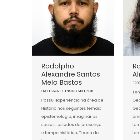
Rodolpho
Ro
Alexandre Santos
A
Melo Bastos
PRO
PROFESSOR DE ENSINO SUPERIOR
Tem
Possui experiência na área de
Geo
História nos seguintes temas:
Geo
epistemologia, imaginários
pri
sociais, estudos de presença
tem
e tempo histórico; Teoria da
tor