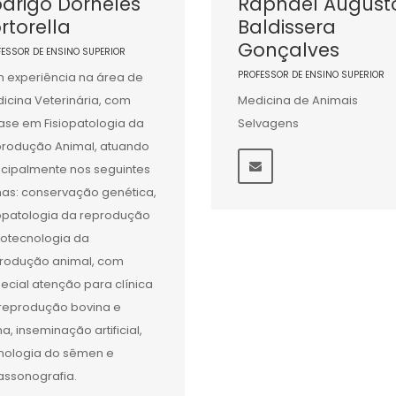
drigo Dorneles
Raphael August
rtorella
Baldissera
Gonçalves
FESSOR DE ENSINO SUPERIOR
PROFESSOR DE ENSINO SUPERIOR
 experiência na área de
icina Veterinária, com
Medicina de Animais
ase em Fisiopatologia da
Selvagens
rodução Animal, atuando
ncipalmente nos seguintes
as: conservação genética,
iopatologia da reprodução
iotecnologia da
rodução animal, com
ecial atenção para clínica
reprodução bovina e
na, inseminação artificial,
nologia do sêmen e
rassonografia.