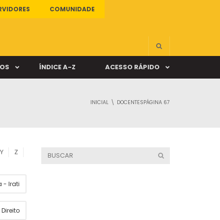
RVIDORES
COMUNIDADE
ÇOS
ÍNDICE A-Z
ACESSO RÁPIDO
INICIAL
DOCENTES
PÁGINA 67
s
ALUNO ONLINE
ia
DOCENTE ONLINE
Y
Z
mas
- Irati
Câmpus Santa Cruz
Direito