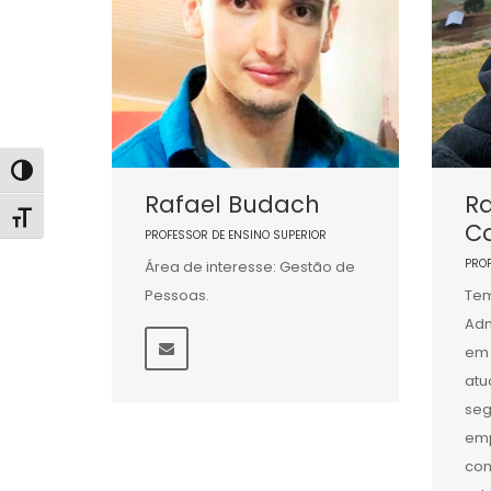
Alternar alto contraste
Rafael Budach
R
Alternar tamanho da fonte
C
PROFESSOR DE ENSINO SUPERIOR
PRO
Área de interesse: Gestão de
Pessoas.
Tem
Adm
em 
atu
seg
emp
com