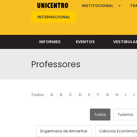
INSTITUCIONAL
TR
INTERNACIONAL
INFORMES
EVENTOS
VESTIBULA
Professores
Clíni
Clíni
Clíni
Clíni
Todos
A
B
C
D
E
F
G
H
I
J
Todos
Turismo
Câ
Engenharia de Alimentos
Ciências Econômic