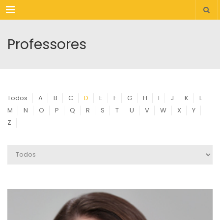
Menu
Professores
Todos
A
B
C
D
E
F
G
H
I
J
K
L
M
N
O
P
Q
R
S
T
U
V
W
X
Y
Z