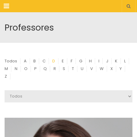
Menu
Professores
Todos
A
B
C
D
E
F
G
H
I
J
K
L
M
N
O
P
Q
R
S
T
U
V
W
X
Y
Z