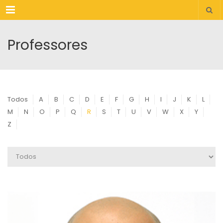
Menu
Professores
Todos
A
B
C
D
E
F
G
H
I
J
K
L
M
N
O
P
Q
R
S
T
U
V
W
X
Y
Z