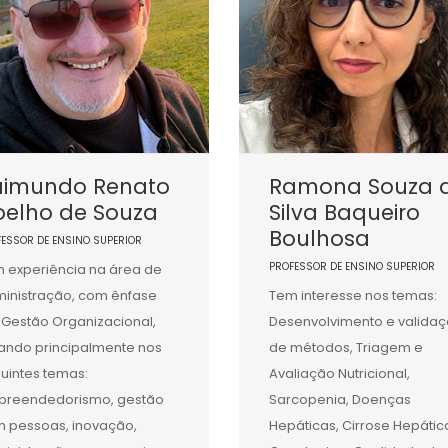
aimundo Renato
Ramona Souza 
oelho de Souza
Silva Baqueiro
Boulhosa
FESSOR DE ENSINO SUPERIOR
PROFESSOR DE ENSINO SUPERIOR
 experiência na área de
inistração, com ênfase
Tem interesse nos temas:
Gestão Organizacional,
Desenvolvimento e valida
ando principalmente nos
de métodos, Triagem e
uintes temas:
Avaliação Nutricional,
reendedorismo, gestão
Sarcopenia, Doenças
 pessoas, inovação,
Hepáticas, Cirrose Hepátic