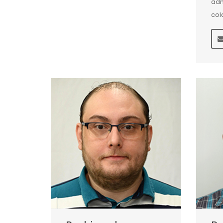
adm
col