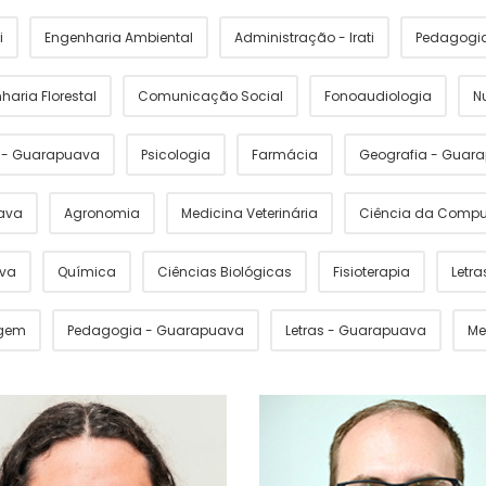
i
Engenharia Ambiental
Administração - Irati
Pedagogia 
haria Florestal
Comunicação Social
Fonoaudiologia
N
s - Guarapuava
Psicologia
Farmácia
Geografia - Guar
ava
Agronomia
Medicina Veterinária
Ciência da Comp
ava
Química
Ciências Biológicas
Fisioterapia
Letras
gem
Pedagogia - Guarapuava
Letras - Guarapuava
Me