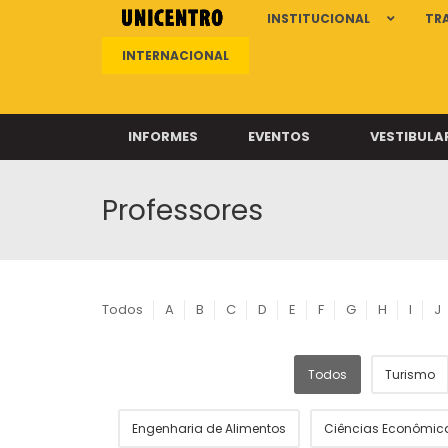
INSTITUCIONAL
TR
INTERNACIONAL
INFORMES
EVENTOS
VESTIBULA
Professores
Clíni
Clíni
Clíni
Clíni
Todos
A
B
C
D
E
F
G
H
I
J
Todos
Turismo
Câ
Engenharia de Alimentos
Ciências Econômic