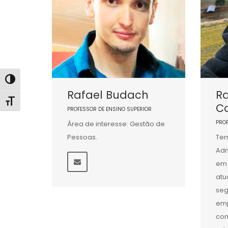
Alternar alto contraste
Rafael Budach
R
Alternar tamanho da fonte
C
PROFESSOR DE ENSINO SUPERIOR
PRO
Área de interesse: Gestão de
Pessoas.
Tem
Adm
em 
atu
seg
emp
com