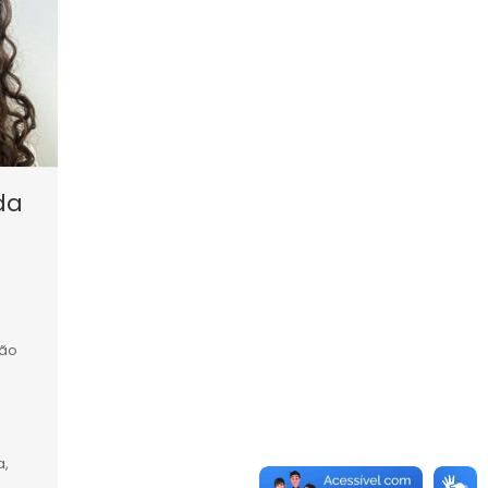
da
ção
a,