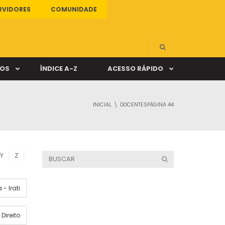
RVIDORES
COMUNIDADE
ÇOS
ÍNDICE A-Z
ACESSO RÁPIDO
INICIAL
DOCENTES
PÁGINA 44
s
ALUNO ONLINE
ia
DOCENTE ONLINE
Y
Z
mas
- Irati
Câmpus Santa Cruz
Direito