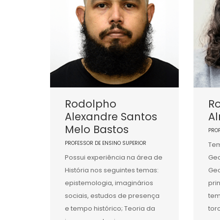
Rodolpho
Ro
Alexandre Santos
A
Melo Bastos
PRO
PROFESSOR DE ENSINO SUPERIOR
Tem
Possui experiência na área de
Geo
História nos seguintes temas:
Geo
epistemologia, imaginários
pri
sociais, estudos de presença
tem
e tempo histórico; Teoria da
tor