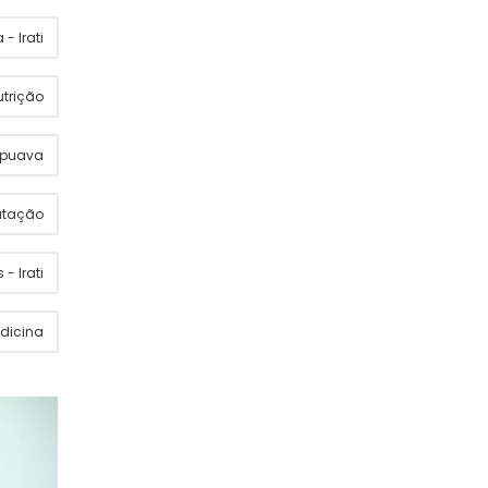
- Irati
utrição
apuava
utação
 - Irati
dicina