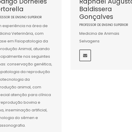
drigo Dorneles
Raphael August
rtorella
Baldissera
Gonçalves
FESSOR DE ENSINO SUPERIOR
PROFESSOR DE ENSINO SUPERIOR
 experiência na área de
icina Veterinária, com
Medicina de Animais
ase em Fisiopatologia da
Selvagens
rodução Animal, atuando
ncipalmente nos seguintes
as: conservação genética,
iopatologia da reprodução
iotecnologia da
rodução animal, com
ecial atenção para clínica
reprodução bovina e
na, inseminação artificial,
nologia do sêmen e
rassonografia.