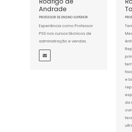
Rodrigo de
Ro
Andrade
To
PROFESSOR DE ENSINO SUPERIOR
PRO
Experiência como Professor
Tem
PSS nos cursos técnicos de
Med
administração e vendas.
ênf
Rep
pri
tem
fis
e b
rep
esp
da 
ovi
tec
ult