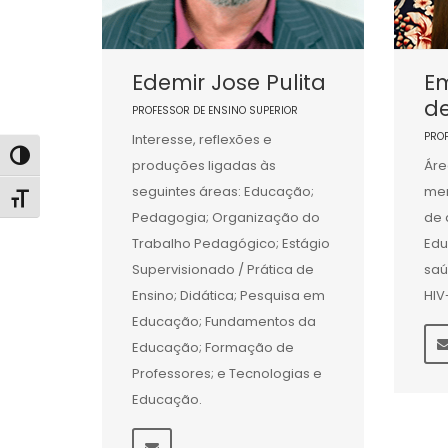
Edemir Jose Pulita
Em
d
PROFESSOR DE ENSINO SUPERIOR
PRO
Interesse, reflexões e
Alternar alto contraste
produções ligadas às
Áre
seguintes áreas: Educação;
men
Alternar tamanho da fonte
Pedagogia; Organização do
de 
Trabalho Pedagógico; Estágio
Ed
Supervisionado / Prática de
saú
Ensino; Didática; Pesquisa em
HIV
Educação; Fundamentos da
Educação; Formação de
Professores; e Tecnologias e
Educação.