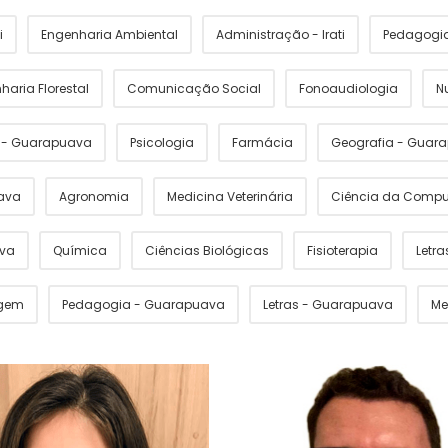
i
Engenharia Ambiental
Administração - Irati
Pedagogia 
haria Florestal
Comunicação Social
Fonoaudiologia
N
s - Guarapuava
Psicologia
Farmácia
Geografia - Guar
ava
Agronomia
Medicina Veterinária
Ciência da Comp
ava
Química
Ciências Biológicas
Fisioterapia
Letras
gem
Pedagogia - Guarapuava
Letras - Guarapuava
Me