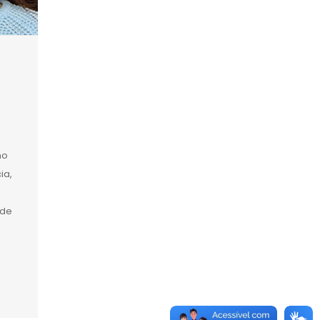
no
ia,
 de