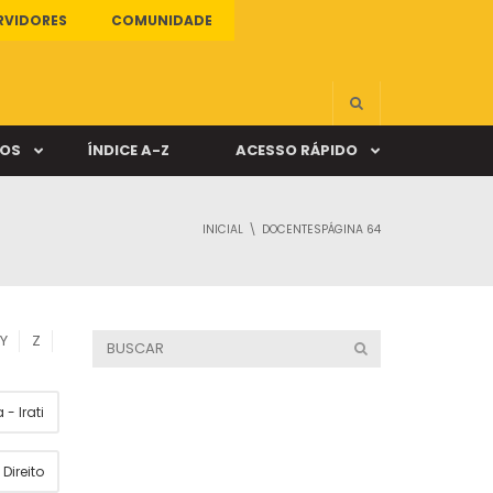
RVIDORES
COMUNIDADE
ÇOS
ÍNDICE A-Z
ACESSO RÁPIDO
INICIAL
DOCENTES
PÁGINA 64
s
ALUNO ONLINE
ia
DOCENTE ONLINE
Y
Z
mas
- Irati
Câmpus Santa Cruz
Direito