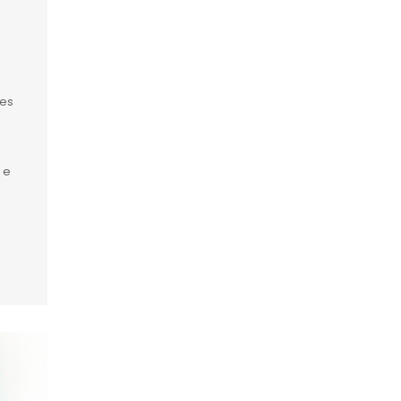
tes
 e