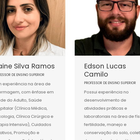
aine Silva Ramos
Edson Lucas
Camilo
FESSOR DE ENSINO SUPERIOR
PROFESSOR DE ENSINO SUPERIOR
 experiência na área de
fermagem, com ênfase em
Possui experiência no
de do Adulto, Saúde
desenvolvimento de
pitalar (Clínica Médica,
atividades práticas e
ologia, Clínica Cirúrgica e
laboratoriais na área de fís
apia Intensiva), Cuidados
fertilidade, manejo e
iativos, Promoção e
conservação do solo, cole