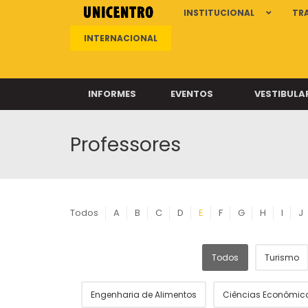
INSTITUCIONAL
TR
INTERNACIONAL
INFORMES
EVENTOS
VESTIBULA
Professores
Clíni
Clíni
Clíni
Clíni
Todos
A
B
C
D
E
F
G
H
I
J
Todos
Turismo
Câ
Engenharia de Alimentos
Ciências Econômic