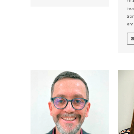
Edu
ino
tra
em 