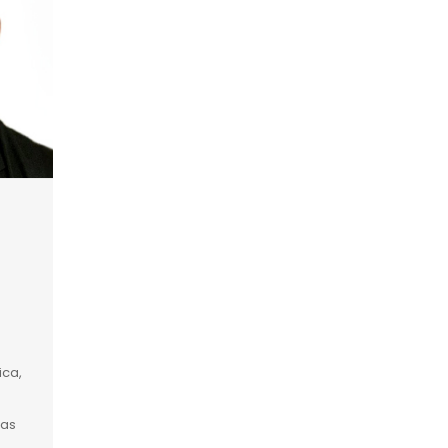
ica,
tas