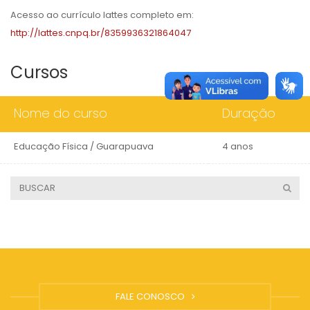
Acesso ao currículo lattes completo em:
http://lattes.cnpq.br/8359936321864047
Cursos
Nome do curso
Duração
Educação Física / Guarapuava
4 anos
FALE CONOSCO