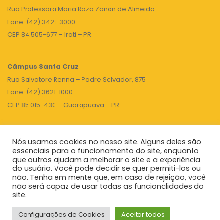
Rua Professora Maria Roza Zanon de Almeida
Fone: (42) 3421-3000
CEP 84.505-677 – Irati – PR
Câmpus Santa Cruz
Rua Salvatore Renna – Padre Salvador, 875
Fone: (42) 3621-1000
CEP 85.015-430 – Guarapuava – PR
Nós usamos cookies no nosso site. Alguns deles são
TOPO
essenciais para o funcionamento do site, enquanto
que outros ajudam a melhorar o site e a experiência
do usuário. Você pode decidir se quer permiti-los ou
não. Tenha em mente que, em caso de rejeição, você
Unicentro
|
Governo do Paraná
|
Seti
|
Agenda do Reitor
não será capaz de usar todas as funcionalidades do
site.
Configurações de Cookies
Aceitar todos