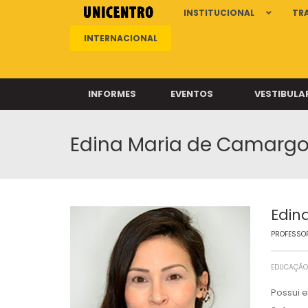
INSTITUCIONAL
TR
INTERNACIONAL
INFORMES
EVENTOS
VESTIBULA
Edina Maria de Camarg
Clíni
Clíni
Clíni
Clíni
Edin
PROFESSOR
Câ
EDUCAÇÃO 
Possui 