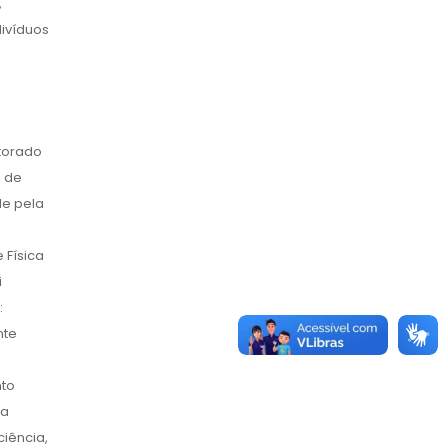
,
divíduos
torado
o de
de pela
 Física
i
:
nte
nto
 a
ciência,