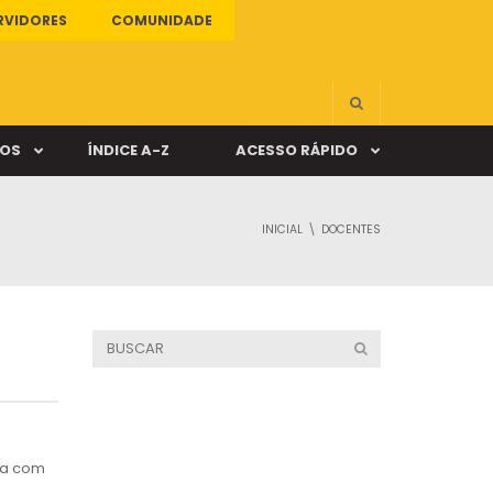
RVIDORES
COMUNIDADE
ÇOS
ÍNDICE A-Z
ACESSO RÁPIDO
INICIAL
DOCENTES
s
ALUNO ONLINE
ia
DOCENTE ONLINE
mas
Câmpus Santa Cruz
ica com