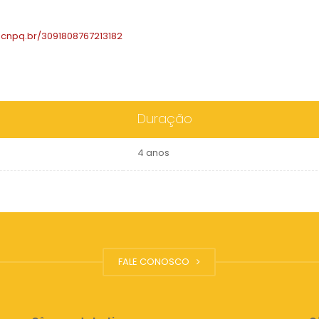
es.cnpq.br/3091808767213182
Duração
4 anos
FALE CONOSCO