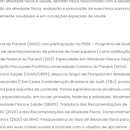
em atividade física e saúde, aptidão física relacionada com a saúde
o da atividade física, avaliação e prescrição de exercícios para in
emente saudáveis e em condições especiais de saúde.
eral do Paraná (2020) com participação no PDSE – Programa de Dou
de aperfeiçoamento de pessoal de nível superior) como instituiçã
e Federal do Paraná (2012). Especialista em Atividade Física e Saú
ão Física pela Pontifícia Universidade Católica do Paraná (2004).
ica e Saúde (CEAFS/UFPR), atuou no Grupo de Pesquisa em Atividade
xa preta (1 Dan) pela Confederação Brasileira de Judô (CBJ), possu
ios para esportes de combate. Possui experiência na docência com
especialização, em locais: privados, federais e estaduais. Atualme
 Atividade Física e Saúde (SBAFS). Tradutora das Recomendações de
WHO (2020) e das Recomendações de Atividade Física, Comportame
anos (2020) da WHO. Pesquisadora do Guia de Atividade física para
ífica em suas mídias sociais e podcast com o objetivo de aproximar: 