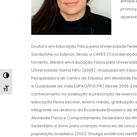
ênfase 
promoçã
aparent
Doutora em Educação Física pela Universidade Fed
Sanduíche no Exterior, tendo a CAPES (Coordenação 
fomento. Mestre em Educação Física pela Universidad
Universidade Gama Filho (2005). Graduada em Educaç
Alternar alto contraste
Pesquisadora do Centro de Estudos em Atividade Fís
e Qualidade de Vida (GPAQ/PUCPR) desde 2006. É fai
Alternar tamanho da fonte
conhecimento na avaliação e prescrição de exercíc
educação física escolar, ensino médio, graduação e 
integrante da diretoria da Sociedade Brasileira de
Atividade Física e Comportamento Sedentário da 
Sedentário e Sono para crianças menores de cinco 
população brasileira (2021). Divulga evidência cient