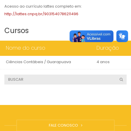
Acesso ao currículo lattes completo em:
http://lattes.cnpq.br/9031540786211496
Cursos
Nome do curso
Duração
Ciências Contábeis / Guarapuava
4 anos
FALE CONOSCO