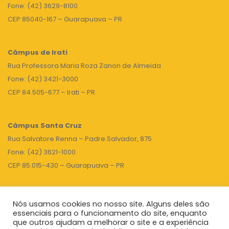
Fone: (42) 3629-8100
CEP 85040-167 – Guarapuava – PR
Câmpus de Irati
Rua Professora Maria Roza Zanon de Almeida
Fone: (42) 3421-3000
CEP 84.505-677 – Irati – PR
Câmpus Santa Cruz
Rua Salvatore Renna – Padre Salvador, 875
Fone: (42) 3621-1000
CEP 85.015-430 – Guarapuava – PR
Nós usamos cookies no nosso site. Alguns deles são
TOPO
essenciais para o funcionamento do site, enquanto
que outros ajudam a melhorar o site e a experiência